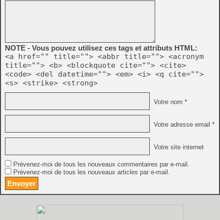
NOTE - Vous pouvez utilisez ces tags et attributs HTML:
<a href="" title=""> <abbr title=""> <acronym
title=""> <b> <blockquote cite=""> <cite>
<code> <del datetime=""> <em> <i> <q cite="">
<s> <strike> <strong>
Votre nom *
Votre adresse email *
Votre site internet
Prévenez-moi de tous les nouveaux commentaires par e-mail.
Prévenez-moi de tous les nouveaux articles par e-mail.