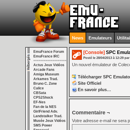
News
Emulateurs
Utilita
EmuFrance Forum
[Console]
SPC Emulat
EmuFrance IRC
Posté le
28/04/2013
à
12:29
par
===================
Un nouvel émulateur de Coleco
Actus Jeux Vidéos
Arcade Fans
Amiga Museum
Télécharger SPC Emulator 
Arkames Trad.
Site Officiel
Bruno C. Zone
Calice
En savoir plus…
CBSata
CPS2Shock
EF-Nes
Fan de la NES
GirlFriend Adv.
Commentaire ¬
Landstalker Trad.
Votre adresse e-mail ne sera p
Musée Jeux Vidéos
SMS Power