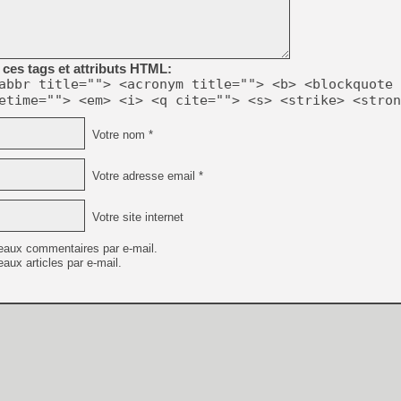
[Mo5] Deux inédits du Virtu
[GK] Le beat'em up The Walk
ces tags et attributs HTML:
abbr title=""> <acronym title=""> <b> <blockquote 
[GK] Endless Legend 2 : enf
etime=""> <em> <i> <q cite=""> <s> <strike> <stron
Votre nom *
[LS] [PS5] Le WebKit Userl
Votre adresse email *
[GK] Oubliez Crazy Taxi, S
Votre site internet
[LS] [Switch] NSZ 5.0.0 es
eaux commentaires par e-mail.
[GK] No More Room in Hell 2
aux articles par e-mail.