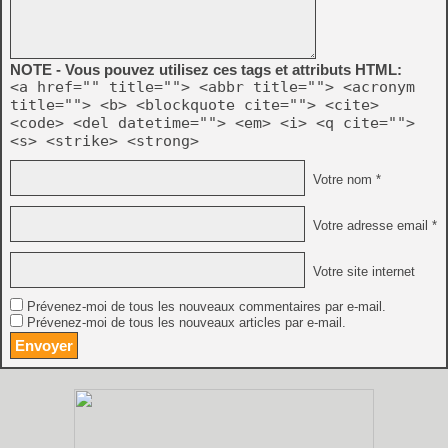
NOTE - Vous pouvez utilisez ces tags et attributs HTML:
<a href="" title=""> <abbr title=""> <acronym
title=""> <b> <blockquote cite=""> <cite>
<code> <del datetime=""> <em> <i> <q cite="">
<s> <strike> <strong>
Votre nom *
Votre adresse email *
Votre site internet
Prévenez-moi de tous les nouveaux commentaires par e-mail.
Prévenez-moi de tous les nouveaux articles par e-mail.