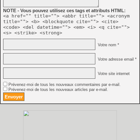
NOTE - Vous pouvez utilisez ces tags et attributs HTML:
<a href="" title=""> <abbr title=""> <acronym
title=""> <b> <blockquote cite=""> <cite>
<code> <del datetime=""> <em> <i> <q cite="">
<s> <strike> <strong>
Votre nom *
Votre adresse email *
Votre site internet
Prévenez-moi de tous les nouveaux commentaires par e-mail.
Prévenez-moi de tous les nouveaux articles par e-mail.