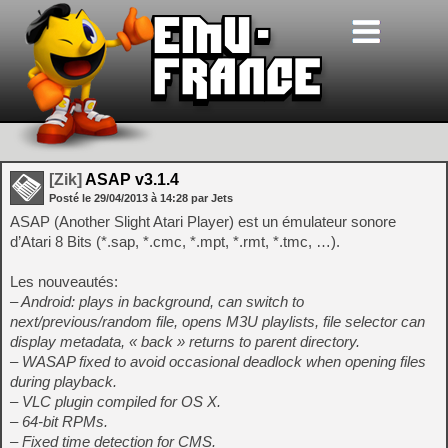
[Zik]
ASAP v3.1.4
Posté le
29/04/2013
à
14:28
par Jets
ASAP (Another Slight Atari Player) est un émulateur sonore
d’Atari 8 Bits (*.sap, *.cmc, *.mpt, *.rmt, *.tmc, …).
Les nouveautés:
– Android: plays in background, can switch to
next/previous/random file, opens M3U playlists, file selector can
display metadata, « back » returns to parent directory.
– WASAP fixed to avoid occasional deadlock when opening files
during playback.
– VLC plugin compiled for OS X.
– 64-bit RPMs.
– Fixed time detection for CMS.