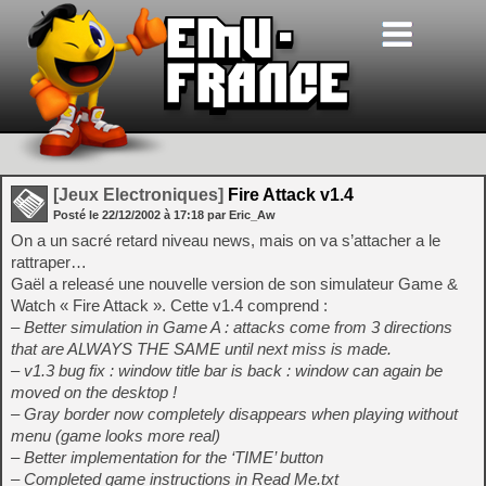
[Jeux Electroniques]
Fire Attack v1.4
Posté le
22/12/2002
à
17:18
par Eric_Aw
On a un sacré retard niveau news, mais on va s’attacher a le
rattraper…
Gaël a releasé une nouvelle version de son simulateur Game &
Watch « Fire Attack ». Cette v1.4 comprend :
– Better simulation in Game A : attacks come from 3 directions
that are ALWAYS THE SAME until next miss is made.
– v1.3 bug fix : window title bar is back : window can again be
moved on the desktop !
– Gray border now completely disappears when playing without
menu (game looks more real)
– Better implementation for the ‘TIME’ button
– Completed game instructions in Read Me.txt