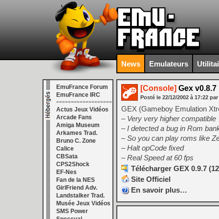
News
Emulateurs
Utilita
EmuFrance Forum
[Console]
Gex v0.8.7
EmuFrance IRC
Posté le
22/12/2002
à
17:22
par
===================
GEX (Gameboy Emulation Xtre
Actus Jeux Vidéos
Arcade Fans
– Very very higher compatible
Amiga Museum
– I detected a bug in Rom bank
Arkames Trad.
– So you can play roms like 
Bruno C. Zone
– Halt opCode fixed
Calice
CBSata
– Real Speed at 60 fps
CPS2Shock
Télécharger GEX 0.9.7 (1
EF-Nes
Site Officiel
Fan de la NES
GirlFriend Adv.
En savoir plus…
Landstalker Trad.
Musée Jeux Vidéos
SMS Power