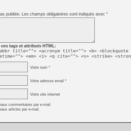
[GK] Déjà des dégraissage
[Mo5] Brickboy cherche à r
as publiée.
Les champs obligatoires sont indiqués avec
*
[GK] Minecraft et ses « Gra
[GK] Beast of Reincarnation
[GK] Ubisoft : fin de parti
[GK] Mémoire cash - Metroid
[GK] Dan Houser (GTA) défe
[GK] Comment EA Sports FC
ces tags et attributs HTML:
[GK] Crimson Moon : un Dark
abbr title=""> <acronym title=""> <b> <blockquote 
[GK] Isle of Reveries : le j
[GK] Moonlighter 2 : The En
etime=""> <em> <i> <q cite=""> <s> <strike> <stron
[GK] Capcom relance Monste
Votre nom *
Votre adresse email *
[Mo5] Deux inédits du Virtu
[GK] Le beat'em up The Walk
[LTF] Eté 2026 - Séquence 
Votre site internet
eaux commentaires par e-mail.
aux articles par e-mail.