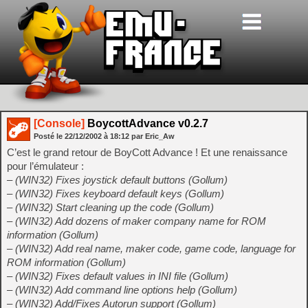
[Console]
BoycottAdvance v0.2.7
Posté le
22/12/2002
à
18:12
par Eric_Aw
C’est le grand retour de BoyCott Advance ! Et une renaissance
pour l’émulateur :
– (WIN32) Fixes joystick default buttons (Gollum)
– (WIN32) Fixes keyboard default keys (Gollum)
– (WIN32) Start cleaning up the code (Gollum)
– (WIN32) Add dozens of maker company name for ROM
information (Gollum)
– (WIN32) Add real name, maker code, game code, language for
ROM information (Gollum)
– (WIN32) Fixes default values in INI file (Gollum)
– (WIN32) Add command line options help (Gollum)
– (WIN32) Add/Fixes Autorun support (Gollum)