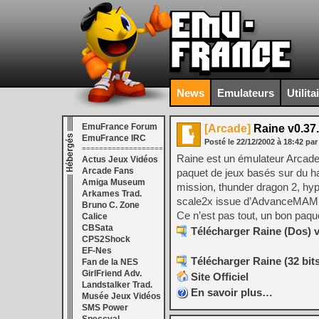
News
Emulateurs
Utilita
EmuFrance Forum
[Arcade]
Raine v0.37
EmuFrance IRC
Posté le
22/12/2002
à
18:42
par
===================
Raine est un émulateur Arcade
Actus Jeux Vidéos
Arcade Fans
paquet de jeux basés sur du ha
Amiga Museum
mission, thunder dragon 2, hy
Arkames Trad.
scale2x issue d’AdvanceMAME e
Bruno C. Zone
Ce n’est pas tout, un bon paque
Calice
CBSata
Télécharger Raine (Dos) v
CPS2Shock
EF-Nes
Télécharger Raine (32 bits)
Fan de la NES
GirlFriend Adv.
Site Officiel
Landstalker Trad.
En savoir plus…
Musée Jeux Vidéos
SMS Power