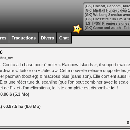
[GK] Mistfall Hunter : déjà 
[GK] Wo Long 2 évolue avec
[GK] Crossfire : un TPS à 100
[LS] [PS5] Premiers signes 
ires
Traductions
Divers
Chat
.0
[Mo5] DOOM arrive en cart
 Eric_Aw
[GK] Bethesda fête les 30 
[GK] Roblox : l'action en B
. Concu a la base pour émuler « Rainbow Islands », il support maint
rdware « Taito » ou « Jaleco ». Cette nouvelle release supporte les j
per pacman (bootleg) & macross plus (sans son). Elle contient aussi
[GK] Agenda - GeForce NOW
t une réécriture du scanline (que l’on peut combiner avec le scale 
[GK] Devolver Digital en a 
t de Fix et d’améliorations, la liste complète est disponible
ici
!
[LS] [PS5] ps5-y2jb-autolo
0.96.6 (5.3 Mo)
[GK] Pourquoi Marvel Tokon 
 v0.97.5 fix (6.6 Mo)
[GK] Test : Restory : Chill
[GK] GTA 6 : Rockstar Games
[GK] Hot Wheels Infinite Rus
[GK] Mémoire cash - Secret 
0
[GK] Résultats Nintendo : 