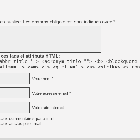
[GK] Déjà des dégraissage
[Mo5] Brickboy cherche à r
[GK] Minecraft et ses « Gra
as publiée.
Les champs obligatoires sont indiqués avec
*
[GK] Beast of Reincarnation
[GK] Ubisoft : fin de parti
[GK] Mémoire cash - Metroid
[GK] Dan Houser (GTA) défe
[GK] Comment EA Sports FC
[GK] Crimson Moon : un Dark
[GK] Isle of Reveries : le j
ces tags et attributs HTML:
[GK] Moonlighter 2 : The En
abbr title=""> <acronym title=""> <b> <blockquote 
[GK] Capcom relance Monste
etime=""> <em> <i> <q cite=""> <s> <strike> <stron
Votre nom *
[Mo5] Deux inédits du Virtu
[GK] Le beat'em up The Walk
Votre adresse email *
[LTF] Eté 2026 - Séquence 
Votre site internet
eaux commentaires par e-mail.
aux articles par e-mail.