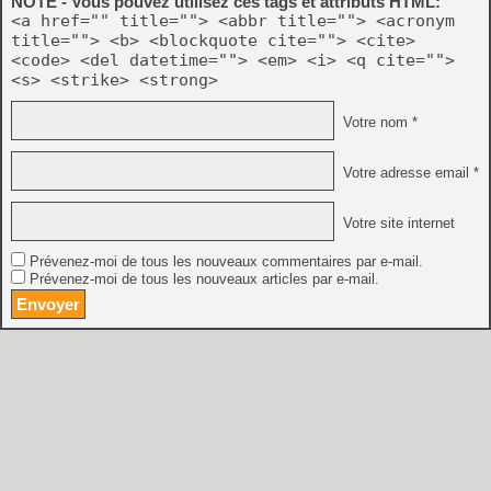
NOTE - Vous pouvez utilisez ces tags et attributs HTML:
<a href="" title=""> <abbr title=""> <acronym
title=""> <b> <blockquote cite=""> <cite>
<code> <del datetime=""> <em> <i> <q cite="">
<s> <strike> <strong>
Votre nom *
Votre adresse email *
Votre site internet
Prévenez-moi de tous les nouveaux commentaires par e-mail.
Prévenez-moi de tous les nouveaux articles par e-mail.