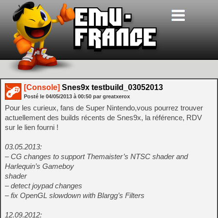
[Console]
Snes9x testbuild_03052013
Posté le
04/05/2013
à
00:50
par greatxerox
Pour les curieux, fans de Super Nintendo,vous pourrez trouver
actuellement des builds récents de Snes9x, la référence, RDV
sur le lien fourni !
03.05.2013:
– CG changes to support Themaister’s NTSC shader and
Harlequin’s Gameboy
shader
– detect joypad changes
– fix OpenGL slowdown with Blargg’s Filters
12.09.2012: