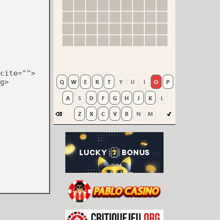
cite="">
g>