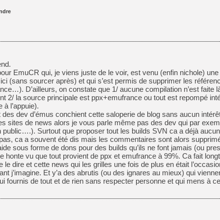
ndre
[LS] [PS5] Le WebKit Userl
[GK] Oubliez Crazy Taxi, S
[LS] [Switch] NSZ 5.0.0 es
end.
our EmuCR qui, je viens juste de le voir, est venu (enfin nichole) une 
ci (sans sourcer après) et qui s’est permis de supprimer les référenc
[GK] No More Room in Hell 2
ce…). D’ailleurs, on constate que 1/ aucune compilation n’est faite l
[GK] Un chatbot Atelier Ryz
ent 2/ la source principale est ppx+emufrance ou tout est repompé in
 à l’appuie).
[GK] Mémoire cash - Splatte
t des dev d’émus conchient cette saloperie de blog sans aucun intérê
[GK] Nvidia : le prix des 
es sites de news alors je vous parle même pas des dev qui par exem
[GK] Suikoden Star Leap : 
 public….). Surtout que proposer tout les builds SVN ca a déjà aucun 
[Mo5] La mini borne d’arc
rs pas, ca a souvent été dis mais les commentaires sont alors suppri
de sous forme de dons pour des builds qu’ils ne font jamais (ou pre
[GK] Pourquoi Marvel Tokon 
honte vu que tout provient de ppx et emufrance à 99%. Ca fait long
e le dire et cette news qui les grilles une fois de plus en était l’occas
nt j’imagine. Et y’a des abrutis (ou des ignares au mieux) qui vienne
fournis de tout et de rien sans respecter personne et qui mens à ce