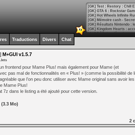
[GK] Test : Restory : Chill
[GK] GTA 6 : Rockstar Games
[GK] Hot Wheels Infinite Rus
[GK] Mémoire cash - Secret 
[GK] Résultats Nintendo : 
[GK] Déjà des dégraissage
ires
Traductions
Divers
Chat
[Mo5] Brickboy cherche à r
[GK] Minecraft et ses « Gra
]
M+GUI v1.5.7
[GK] Beast of Reincarnation
 Jets
[GK] Ubisoft : fin de parti
[GK] Mémoire cash - Metroid
un frontend pour Mame Plus! mais également pour Mame (et
[GK] Dan Houser (GTA) défe
s mal de fonctionnalités en « Plus! » (comme la possibilité de lir
[GK] Comment EA Sports FC
 agréable que l’on peu donc utiliser avec Mame original sans avoir le
[GK] Crimson Moon : un Dark
[GK] Isle of Reveries : le j
se Mame Plus!
[GK] Moonlighter 2 : The En
 7z dans le listing a été ajouté pour cette version.
[GK] Capcom relance Monste
 (3.3 Mo)
[Mo5] Deux inédits du Virtu
[GK] Le beat'em up The Walk
2
c
[GK] Endless Legend 2 : enf