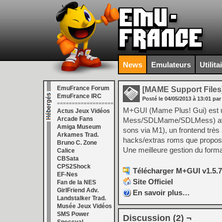
News
Emulateurs
Utilita
EmuFrance Forum
[MAME Support Files
EmuFrance IRC
Posté le
04/05/2013
à
13:01
par
===================
M+GUI (Mame Plus! Gui) est 
Actus Jeux Vidéos
Arcade Fans
Mess/SDLMame/SDLMess) avec pa
Amiga Museum
sons via M1), un frontend très
Arkames Trad.
hacks/extras roms que propo
Bruno C. Zone
Une meilleure gestion du format
Calice
CBSata
CPS2Shock
Télécharger M+GUI v1.5.7
EF-Nes
Site Officiel
Fan de la NES
GirlFriend Adv.
En savoir plus…
Landstalker Trad.
Musée Jeux Vidéos
SMS Power
Discussion (2) ¬