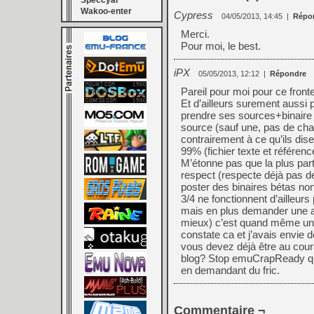
Speccyal
Wakoo-enter
Cypress
04/05/2013, 14:45
|
Répo
Merci.
Pour moi, le best.
iPX
05/05/2013, 12:12
|
Répondre
Pareil pour moi pour ce front
Et d’ailleurs surement aussi p
prendre ses sources+binaire i
source (sauf une, pas de chan
contrairement à ce qu’ils dis
99% (fichier texte et référence
M’étonne pas que la plus par
respect (respecte déjà pas d
poster des binaires bétas non
3/4 ne fonctionnent d’ailleu
mais en plus demander une ai
mieux) c’est quand même une 
constate ca et j’avais envie d
vous devez déjà être au coura
blog? Stop emuCrapReady qui 
en demandant du fric.
Commentaire ¬