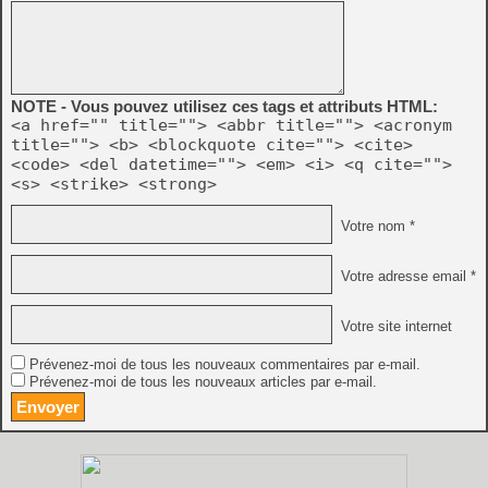
NOTE - Vous pouvez utilisez ces tags et attributs HTML:
<a href="" title=""> <abbr title=""> <acronym
title=""> <b> <blockquote cite=""> <cite>
<code> <del datetime=""> <em> <i> <q cite="">
<s> <strike> <strong>
Votre nom *
Votre adresse email *
Votre site internet
Prévenez-moi de tous les nouveaux commentaires par e-mail.
Prévenez-moi de tous les nouveaux articles par e-mail.