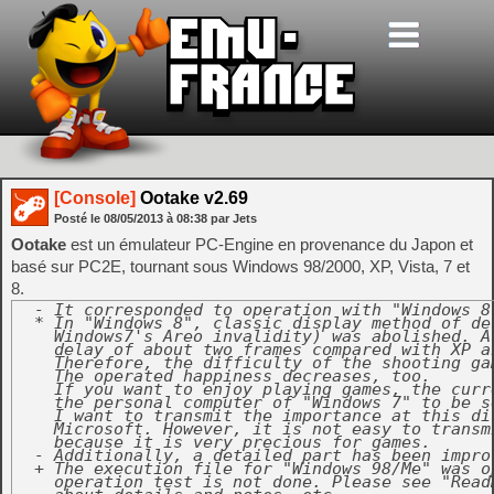
[Console]
Ootake v2.69
Posté le
08/05/2013
à
08:38
par Jets
Ootake
est un émulateur PC-Engine en provenance du Japon et
basé sur PC2E, tournant sous Windows 98/2000, XP, Vista, 7 et
8.
  - It corresponded to operation with "Windows 8"
  * In "Windows 8", classic display method of des
    Windows7's Areo invalidity) was abolished. A
    delay of about two frames compared with XP a
    Therefore, the difficulty of the shooting ga
    The operated happiness decreases, too.

    If you want to enjoy playing games, the curr
    the personal computer of "Windows 7" to be se
    I want to transmit the importance at this di
    Microsoft. However, it is not easy to transm
    because it is very precious for games.

  - Additionally, a detailed part has been improv
  + The execution file for "Windows 98/Me" was op
    operation test is not done. Please see "Read