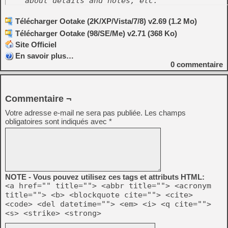
    about details and notes, etc.
Télécharger Ootake (2K/XP/Vista/7/8) v2.69 (1.2 Mo)
Télécharger Ootake (98/SE/Me) v2.71 (368 Ko)
Site Officiel
En savoir plus…
0
commentaire
Commentaire ¬
Votre adresse e-mail ne sera pas publiée.
Les champs
obligatoires sont indiqués avec
*
NOTE - Vous pouvez utilisez ces tags et attributs HTML:
<a href="" title=""> <abbr title=""> <acronym
title=""> <b> <blockquote cite=""> <cite>
<code> <del datetime=""> <em> <i> <q cite="">
<s> <strike> <strong>