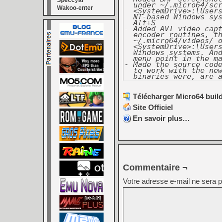
Speccyal
  under ~/.micro64/scr
Wakoo-enter
  <SystemDrive>:\Users
  NT-based Windows sys
  Alt+S

- Added AVI video capt
  encoder routines, th
  ~/.micro64/videos/ o
  <SystemDrive>:\Users
  Windows systems. And
  menu point in the ma
- Made the source code
  to work with the new
  binaries were, are 
Télécharger Micro64 build
Site Officiel
En savoir plus…
Commentaire ¬
Votre adresse e-mail ne sera p