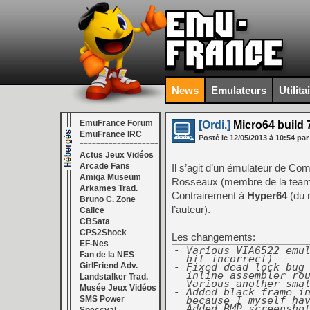
News
Emulateurs
Utilita
EmuFrance Forum
[Ordi.]
Micro64 build 
EmuFrance IRC
Posté le
12/05/2013
à
10:54
par
===================
Actus Jeux Vidéos
Arcade Fans
Il s’agit d’un émulateur de 
Amiga Museum
Rosseaux (membre de la tea
Arkames Trad.
Contrairement à
Hyper64
(du m
Bruno C. Zone
l’auteur).
Calice
CBSata
CPS2Shock
Les changements:
EF-Nes
- Various VIA6522 emul
Fan de la NES
  bit incorrect)

GirlFriend Adv.
- Fixed dead lock bug 
  inline assembler rou
Landstalker Trad.
- Various another smal
Musée Jeux Vidéos
- Added black frame in
SMS Power
  because I myself hav
- Added BMP screenshot