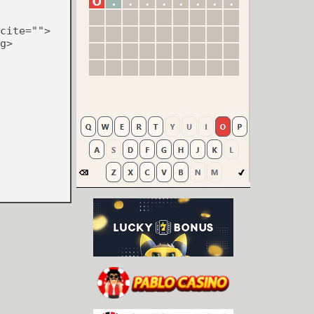
cite="">
g>