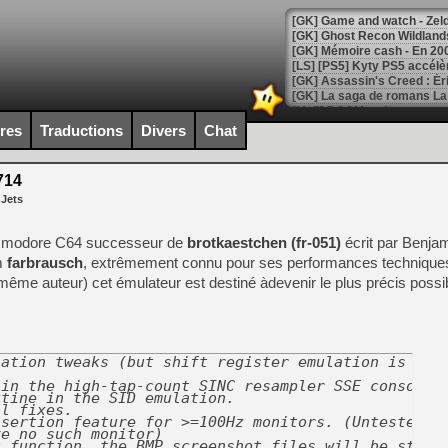
[Mo5] DOOM arrive en cart
[GK] Bethesda fête les 30 
ires
Traductions
Divers
Chat
[GK] Roblox : l'action en B
714
[GK] Agenda - GeForce NOW
 Jets
[GK] Devolver Digital en a 
Commodore C64 successeur de
brotkaestchen (fr-051)
écrit par Benja
[LS] [PS5] ps5-y2jb-autolo
m
farbrausch
, extrêmement connu pour ses performances techniques
[GK] Pourquoi Marvel Tokon 
ême auteur) cet émulateur est destiné àdevenir le plus précis possibl
[GK] Test : Restory : Chill
[GK] GTA 6 : Rockstar Games
[GK] Hot Wheels Infinite Rus
[GK] Mémoire cash - Secret 
[GK] Résultats Nintendo : 
ation tweaks (but shift register emulation is stil
[GK] Déjà des dégraissage
in the high-tap-count SINC resampler SSE consolve

tine in the SID emulation.

l fixes.

[Mo5] Brickboy cherche à r
sertion feature for >=100Hz monitors. (Untested,

[GK] Minecraft et ses « Gra
e no such monitor)

 function, the BMP screenshot files will be stored