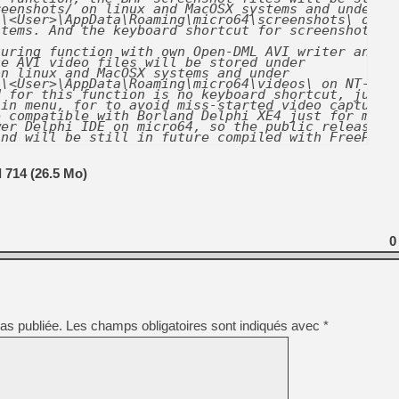
eenshots/ on linux and MacOSX systems and under

[GK] Beast of Reincarnation
\<User>\AppData\Roaming\micro64\screenshots\ on

[GK] Ubisoft : fin de parti
tems. And the keyboard shortcut for screenshots is
[GK] Mémoire cash - Metroid
[GK] Dan Houser (GTA) défe
uring function with own Open-DML AVI writer and I4
e AVI video files will be stored under

[GK] Comment EA Sports FC
n linux and MacOSX systems and under

[GK] Crimson Moon : un Dark
\<User>\AppData\Roaming\micro64\videos\ on NT-base
[GK] Isle of Reveries : le j
 for this function is no keyboard shortcut, just t
[GK] Moonlighter 2 : The En
in menu, for to avoid miss-started video captures.
 compatible with Borland Delphi XE4 just for me fo
[GK] Capcom relance Monste
er Delphi IDE on micro64, so the public release

and will be still in future compiled with FreePasc
 714 (26.5 Mo)
[Mo5] Deux inédits du Virtu
[GK] Le beat'em up The Walk
[GK] Endless Legend 2 : enf
0
[LS] [PS5] Premiers signes 
as publiée.
Les champs obligatoires sont indiqués avec
*