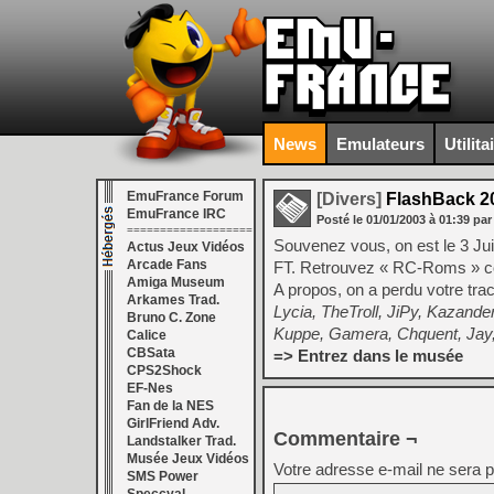
News
Emulateurs
Utilita
EmuFrance Forum
[Divers]
FlashBack 2
EmuFrance IRC
Posté le
01/01/2003
à
01:39
par
===================
Souvenez vous, on est le 3 Juil
Actus Jeux Vidéos
Arcade Fans
FT. Retrouvez « RC-Roms » c
Amiga Museum
A propos, on a perdu votre tra
Arkames Trad.
Lycia, TheTroll, JiPy, Kazande
Bruno C. Zone
Kuppe, Gamera, Chquent, Jay, 
Calice
CBSata
=> Entrez dans le musée
CPS2Shock
EF-Nes
Fan de la NES
GirlFriend Adv.
Commentaire ¬
Landstalker Trad.
Musée Jeux Vidéos
Votre adresse e-mail ne sera p
SMS Power