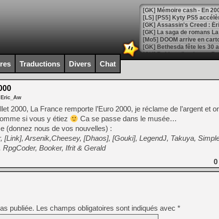
[Mo5] DOOM arrive en cart
[GK] Bethesda fête les 30 
[GK] Roblox : l'action en B
ires
Traductions
Divers
Chat
[GK] Agenda - GeForce NOW
000
[GK] Devolver Digital en a 
 Eric_Aw
[LS] [PS5] ps5-y2jb-autolo
let 2000, La France remporte l’Euro 2000, je réclame de l’argent et on
omme si vous y étiez
Ca se passe dans le musée…
[GK] Pourquoi Marvel Tokon 
ce (donnez nous de vos nouvelles) :
[GK] Test : Restory : Chill
[GK] GTA 6 : Rockstar Games
r, [Link], Arsenik,Cheesey, [Dhaos], [Gouki], LegendJ, Takuya, Simpl
[GK] Hot Wheels Infinite Rus
RpgCoder, Booker, Ifrit & Gerald
[GK] Mémoire cash - Secret 
[GK] Résultats Nintendo : 
0
[GK] Déjà des dégraissage
[Mo5] Brickboy cherche à r
[GK] Minecraft et ses « Gra
as publiée.
Les champs obligatoires sont indiqués avec
*
[GK] Beast of Reincarnation
[GK] Ubisoft : fin de parti