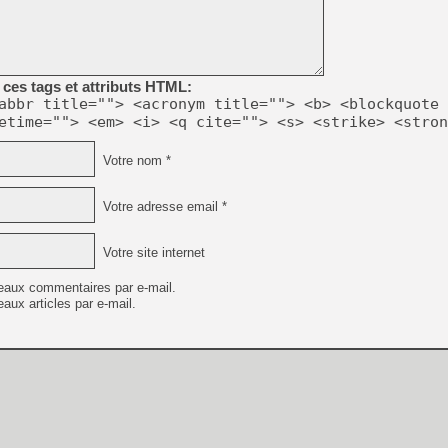
[GK] Mémoire cash - Metroid
[GK] Dan Houser (GTA) défe
[GK] Comment EA Sports FC
[GK] Crimson Moon : un Dark
[GK] Isle of Reveries : le j
[GK] Moonlighter 2 : The En
ces tags et attributs HTML:
[GK] Capcom relance Monste
abbr title=""> <acronym title=""> <b> <blockquote 
etime=""> <em> <i> <q cite=""> <s> <strike> <stron
Votre nom *
[Mo5] Deux inédits du Virtu
[GK] Le beat'em up The Walk
Votre adresse email *
[GK] Endless Legend 2 : enf
Votre site internet
[LS] [PS5] Premiers signes 
eaux commentaires par e-mail.
aux articles par e-mail.