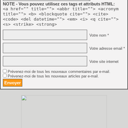
NOTE - Vous pouvez utilisez ces tags et attributs HTML:
<a href="" title=""> <abbr title=""> <acronym
title=""> <b> <blockquote cite=""> <cite>
<code> <del datetime=""> <em> <i> <q cite="">
<s> <strike> <strong>
Votre nom *
Votre adresse email *
Votre site internet
Prévenez-moi de tous les nouveaux commentaires par e-mail.
Prévenez-moi de tous les nouveaux articles par e-mail.