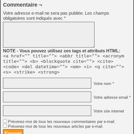
Commentaire ¬
Votre adresse e-mail ne sera pas publiée.
Les champs
obligatoires sont indiqués avec
*
NOTE - Vous pouvez utilisez ces tags et attributs HTML:
<a href="" title=""> <abbr title=""> <acronym
title=""> <b> <blockquote cite=""> <cite>
<code> <del datetime=""> <em> <i> <q cite="">
<s> <strike> <strong>
Votre nom *
Votre adresse email *
Votre site internet
Prévenez-moi de tous les nouveaux commentaires par e-mail.
Prévenez-moi de tous les nouveaux articles par e-mail.