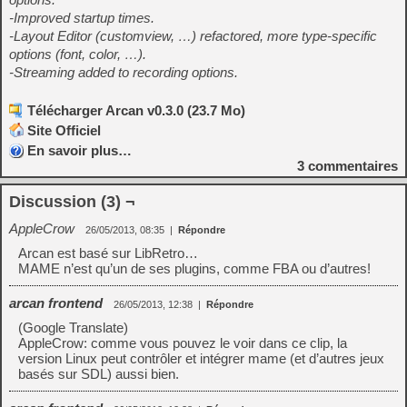
-Improved startup times.
-Layout Editor (customview, …) refactored, more type-specific
options (font, color, …).
-Streaming added to recording options.
Télécharger Arcan v0.3.0 (23.7 Mo)
Site Officiel
En savoir plus…
3
commentaires
Discussion (3) ¬
AppleCrow
26/05/2013, 08:35
|
Répondre
Arcan est basé sur LibRetro…
MAME n’est qu’un de ses plugins, comme FBA ou d’autres!
arcan frontend
26/05/2013, 12:38
|
Répondre
(Google Translate)
AppleCrow: comme vous pouvez le voir dans ce clip, la
version Linux peut contrôler et intégrer mame (et d’autres jeux
basés sur SDL) aussi bien.