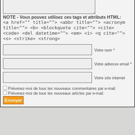
NOTE - Vous pouvez utilisez ces tags et attributs HTML:
<a href="" title=""> <abbr title=""> <acronym
title=""> <b> <blockquote cite=""> <cite>
<code> <del datetime=""> <em> <i> <q cite="">
<s> <strike> <strong>
Votre nom *
Votre adresse email *
Votre site internet
Prévenez-moi de tous les nouveaux commentaires par e-mail.
Prévenez-moi de tous les nouveaux articles par e-mail.