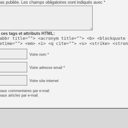
as publiée.
Les champs obligatoires sont indiqués avec
*
[GK] Beast of Reincarnation
[GK] Ubisoft : fin de parti
[GK] Mémoire cash - Metroid
[GK] Dan Houser (GTA) défe
[GK] Comment EA Sports FC
[GK] Crimson Moon : un Dark
[GK] Isle of Reveries : le j
[GK] Moonlighter 2 : The En
ces tags et attributs HTML:
[GK] Capcom relance Monste
abbr title=""> <acronym title=""> <b> <blockquote 
etime=""> <em> <i> <q cite=""> <s> <strike> <stron
Votre nom *
[Mo5] Deux inédits du Virtu
[GK] Le beat'em up The Walk
Votre adresse email *
[GK] Endless Legend 2 : enf
Votre site internet
[LS] [PS5] Premiers signes 
eaux commentaires par e-mail.
aux articles par e-mail.