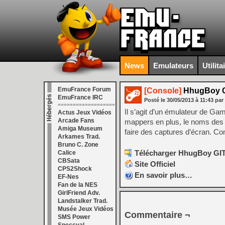
News
Emulateurs
Utilita
EmuFrance Forum
[Console]
HhugBoy G
EmuFrance IRC
Posté le
30/05/2013
à
11:43
par
===================
Il s’agit d’un émulateur de 
Actus Jeux Vidéos
Arcade Fans
mappers en plus, le noms des f
Amiga Museum
faire des captures d’écran. C
Arkames Trad.
Bruno C. Zone
Télécharger HhugBoy GIT 
Calice
CBSata
Site Officiel
CPS2Shock
En savoir plus…
EF-Nes
Fan de la NES
GirlFriend Adv.
Landstalker Trad.
Musée Jeux Vidéos
Commentaire ¬
SMS Power