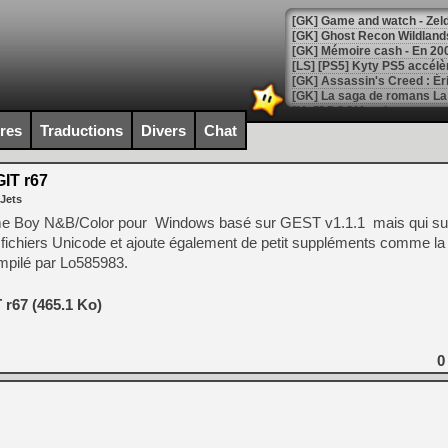
[Mo5] DOOM arrive en cart
[GK] Bethesda fête les 30 
ires
Traductions
Divers
Chat
[GK] Roblox : l'action en B
IT r67
[GK] Agenda - GeForce NOW
 Jets
[GK] Devolver Digital en a 
Game Boy N&B/Color pour Windows basé sur GEST v1.1.1 mais qui su
ichiers Unicode et ajoute également de petit suppléments comme la p
[LS] [PS5] ps5-y2jb-autolo
ompilé par Lo585983.
[GK] Pourquoi Marvel Tokon 
[GK] Test : Restory : Chill
r67 (465.1 Ko)
[GK] GTA 6 : Rockstar Games
[GK] Hot Wheels Infinite Rus
[GK] Mémoire cash - Secret 
[GK] Résultats Nintendo : 
0
[GK] Déjà des dégraissage
[Mo5] Brickboy cherche à r
[GK] Minecraft et ses « Gra