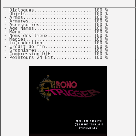
- Dialogues..................... 100 %

- Objets........................ 100 %

- Armes......................... 100 %

- Armures....................... 100 %

- Accessoires................... 100 %

- Age Names..................... 100 %

- Menu.......................... 100 %

- Noms des lieux................ 100 %

- Magies........................ 100 %

- Introduction.................. 100 %

- Crédit de fin................. 100 %

- Graphismes.................... 100 %

- Compression DTE............... 100 %

- Pointeurs 24 Bit.............. 100 %