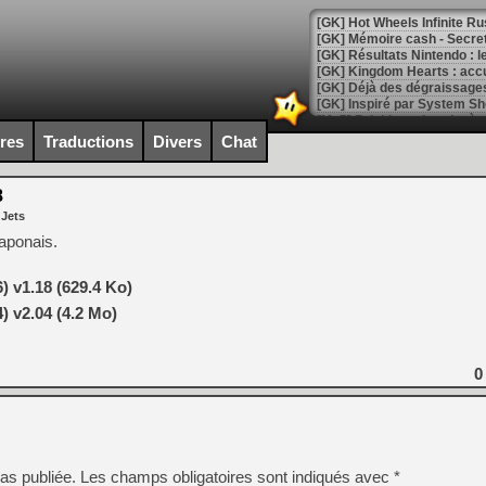
[GK] Hot Wheels Infinite Rus
[GK] Mémoire cash - Secret 
[GK] Résultats Nintendo : 
[GK] Déjà des dégraissage
[Mo5] Brickboy cherche à r
[GK] Minecraft et ses « Gra
ires
Traductions
Divers
Chat
[GK] Beast of Reincarnation
[GK] Ubisoft : fin de parti
8
[GK] Mémoire cash - Metroid
 Jets
[GK] Dan Houser (GTA) défe
[GK] Comment EA Sports FC
aponais.
[GK] Crimson Moon : un Dark
[GK] Isle of Reveries : le j
[GK] Moonlighter 2 : The En
 v1.18 (629.4 Ko)
[GK] Capcom relance Monste
 v2.04 (4.2 Mo)
0
[Mo5] Deux inédits du Virtu
[GK] Le beat'em up The Walk
[GK] Endless Legend 2 : enf
as publiée.
Les champs obligatoires sont indiqués avec
*