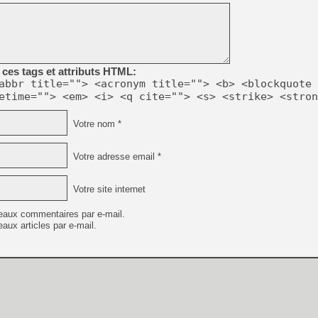
[LS] [PS5] Le WebKit Userl
[GK] Oubliez Crazy Taxi, S
[LS] [Switch] NSZ 5.0.0 es
ces tags et attributs HTML:
abbr title=""> <acronym title=""> <b> <blockquote 
etime=""> <em> <i> <q cite=""> <s> <strike> <stron
[GK] No More Room in Hell 2
[GK] Un chatbot Atelier Ryz
Votre nom *
[GK] Mémoire cash - Splatte
[GK] Nvidia : le prix des 
[GK] Suikoden Star Leap : 
Votre adresse email *
[Mo5] La mini borne d’arc
[GK] Atari renoue avec les 
Votre site internet
[GK] Le studio de FIFA Worl
[GK] La PlayStation 1 en L
eaux commentaires par e-mail.
[GK] GTA 6 : Rockstar Games
aux articles par e-mail.