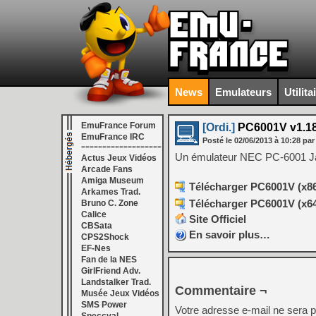
News
Emulateurs
Utilita
EmuFrance Forum
[Ordi.]
PC6001V v1.1
EmuFrance IRC
Posté le
02/06/2013
à
10:28
par
===================
Un émulateur NEC PC-6001 J
Actus Jeux Vidéos
Arcade Fans
Amiga Museum
Télécharger PC6001V (x86)
Arkames Trad.
Télécharger PC6001V (x64)
Bruno C. Zone
Calice
Site Officiel
CBSata
En savoir plus…
CPS2Shock
EF-Nes
Fan de la NES
GirlFriend Adv.
Landstalker Trad.
Commentaire ¬
Musée Jeux Vidéos
SMS Power
Votre adresse e-mail ne sera p