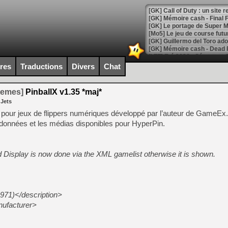
[GK] Le portage de Super M
[Mo5] Le jeu de course fut
[GK] Guillermo del Toro ado
[LTF] Eté 2026 - Séquence 
ires
Traductions
Divers
Chat
[GK] Mistfall Hunter : déjà 
[GK] Wo Long 2 évolue avec
[GK] Crossfire : un TPS à 100
temes]
PinballX v1.35 *maj*
[LS] [PS5] Premiers signes 
 Jets
t pour jeux de flippers numériques développé par l’auteur de GameEx. 
données et les médias disponibles pour HyperPin.
[Mo5] DOOM arrive en cart
 Display is now done via the XML gamelist otherwise it is shown.
[GK] Bethesda fête les 30 
[GK] Roblox : l'action en B
[GK] Agenda - GeForce NOW
971)</description>
[GK] Devolver Digital en a 
ufacturer>
[LS] [PS5] ps5-y2jb-autolo