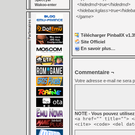
Speccyal
<hidedmd>true</hidedmd>
Wakoo-enter
<hidebackglass>true</hideb
</game>
Télécharger PinballX v1.3
Site Officiel
En savoir plus…
Commentaire ¬
Votre adresse e-mail ne sera p
NOTE - Vous pouvez utilisez 
<a href="" title=""> <
<cite> <code> <del dat