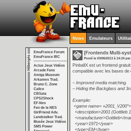
News
Emulateurs
Utilita
EmuFrance Forum
[Frontends Multi-sys
EmuFrance IRC
Posté le
03/06/2013
à
14:24
par
===================
PinballX est un frontend gratui
Actus Jeux Vidéos
Arcade Fans
compatible avec les bases de 
Amiga Museum
Arkames Trad.
– Improved media matching.
Bruno C. Zone
– Hiding the Backglass and 3rd
Calice
CBSata
CPS2Shock
Example:
EF-Nes
<game name= »2001_V200″>
Fan de la NES
<description>2001 (Gottlieb 1
GirlFriend Adv.
Landstalker Trad.
<manufacturer>Gottlieb</man
Musée Jeux Vidéos
<year>1971</year>
SMS Power
<type>EM</type>