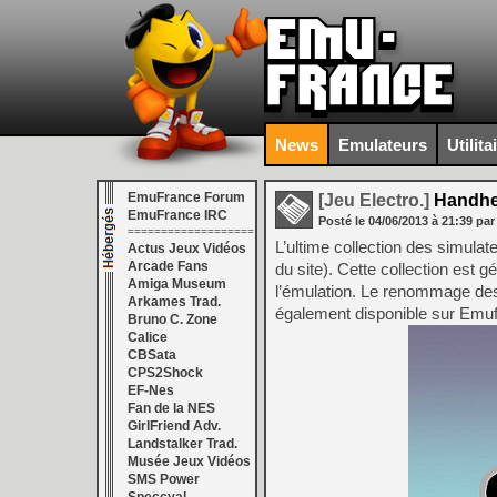
News
Emulateurs
Utilita
EmuFrance Forum
[Jeu Electro.]
Handhel
EmuFrance IRC
Posté le
04/06/2013
à
21:39
par
===================
L’ultime collection des simula
Actus Jeux Vidéos
Arcade Fans
du site). Cette collection est 
Amiga Museum
l’émulation. Le renommage des 
Arkames Trad.
également disponible sur Emu
Bruno C. Zone
Calice
CBSata
CPS2Shock
EF-Nes
Fan de la NES
GirlFriend Adv.
Landstalker Trad.
Musée Jeux Vidéos
SMS Power