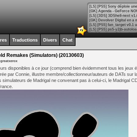
[GK] Agenda - GeForce NOW
[GK] Devolver Digital en a 
[LS] [PS5] ps5-y2jb-autolo
[GK] Pourquoi Marvel Tokon 
ires
Traductions
Divers
Chat
[GK] Test : Restory : Chill
[GK] GTA 6 : Rockstar Games
[GK] Hot Wheels Infinite Rus
d Remakes (Simulators) (20130603)
[GK] Mémoire cash - Secret 
 greatxerox
[GK] Résultats Nintendo : 
teurs disponibles à ce jour (comprend bien évidemment tous les jeux 
[GK] Déjà des dégraissage
gérée par Connie, illustre membre/collectionneur/auteurs de DATs sur 
simulateurs de Madrigal ne convenant pas à celui-ci, le Madrigal CD 
[Mo5] Brickboy cherche à r
[GK] Minecraft et ses « Gra
france.
[GK] Beast of Reincarnation
[GK] Ubisoft : fin de parti
[GK] Mémoire cash - Metroid
[GK] Dan Houser (GTA) défe
[GK] Comment EA Sports FC
[GK] Crimson Moon : un Dark
[GK] Isle of Reveries : le j
[GK] Moonlighter 2 : The En
[GK] Capcom relance Monste