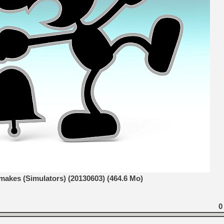
[Mo5] Deux inédits du Virtu
[GK] Le beat'em up The Walk
[GK] Endless Legend 2 : enf
[LS] [PS5] Le WebKit Userl
[GK] Oubliez Crazy Taxi, S
[LS] [Switch] NSZ 5.0.0 es
[GK] No More Room in Hell 2
akes (Simulators) (20130603) (464.6 Mo)
0