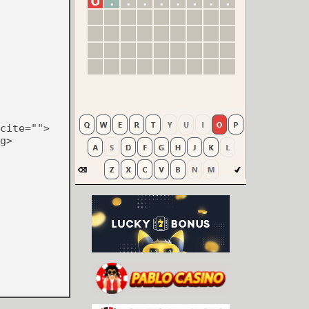
cite="">
g>