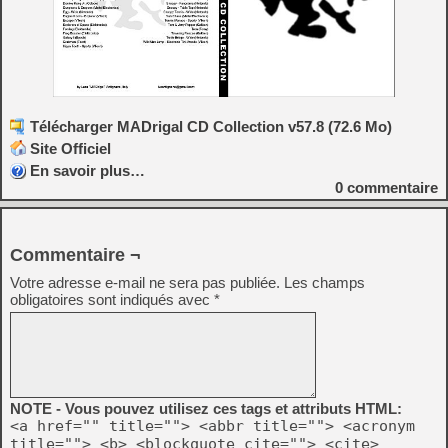
Télécharger MADrigal CD Collection v57.8 (72.6 Mo)
Site Officiel
En savoir plus…
0
commentaire
Commentaire ¬
Votre adresse e-mail ne sera pas publiée.
Les champs
obligatoires sont indiqués avec
*
NOTE - Vous pouvez utilisez ces tags et attributs HTML:
<a href="" title=""> <abbr title=""> <acronym
title=""> <b> <blockquote cite=""> <cite>