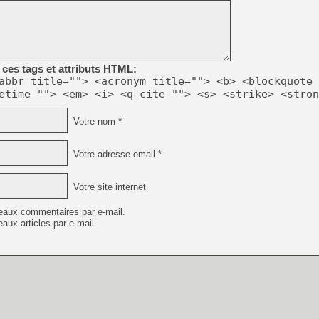
[Mo5] DOOM arrive en cart
[GK] Bethesda fête les 30 
[GK] Roblox : l'action en B
ces tags et attributs HTML:
abbr title=""> <acronym title=""> <b> <blockquote 
[GK] Agenda - GeForce NOW
etime=""> <em> <i> <q cite=""> <s> <strike> <stron
[GK] Devolver Digital en a 
Votre nom *
[LS] [PS5] ps5-y2jb-autolo
[GK] Pourquoi Marvel Tokon 
Votre adresse email *
[GK] Test : Restory : Chill
[GK] GTA 6 : Rockstar Games
[GK] Hot Wheels Infinite Rus
Votre site internet
[GK] Mémoire cash - Secret 
[GK] Résultats Nintendo : 
eaux commentaires par e-mail.
[GK] Dans ce jeu de platefo
aux articles par e-mail.