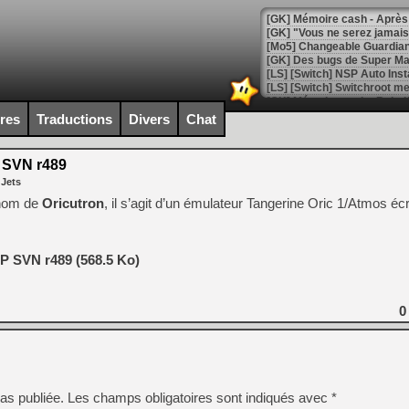
[GK] Mémoire cash - Après 
[GK] "Vous ne serez jamais
[Mo5] Changeable Guardian 
[GK] Des bugs de Super Mar
[LS] [Switch] NSP Auto Inst
ires
Traductions
Divers
Chat
[GK] La saga horrifique Am
 SVN r489
 Jets
 nom de
Oricutron
, il s’agit d’un émulateur Tangerine Oric 1/Atmos écr
[GK] Le portage de Super M
[Mo5] Le jeu de course fut
[GK] Guillermo del Toro ado
IP SVN r489 (568.5 Ko)
[LTF] Eté 2026 - Séquence 
[GK] Mistfall Hunter : déjà 
0
[GK] Wo Long 2 évolue avec
[GK] Crossfire : un TPS à 100
[LS] [PS5] Premiers signes 
as publiée.
Les champs obligatoires sont indiqués avec
*