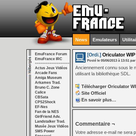
News
Emulateurs
Utilita
EmuFrance Forum
[Ordi.]
Oriculator WIP
EmuFrance IRC
Posté le
05/06/2013
à
13:51
par
===================
Anciennement connu sous le
Actus Jeux Vidéos
Arcade Fans
utilisant la bibliothèque SDL.
Amiga Museum
Arkames Trad.
Télécharger Oriculator W
Bruno C. Zone
Calice
Site Officiel
CBSata
En savoir plus…
CPS2Shock
EF-Nes
Fan de la NES
GirlFriend Adv.
Landstalker Trad.
Commentaire ¬
Musée Jeux Vidéos
SMS Power
Votre adresse e-mail ne sera p