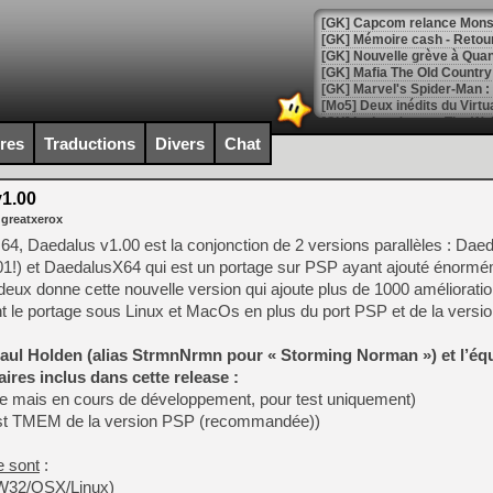
[GK] Capcom relance Monste
[Mo5] Deux inédits du Virtu
[GK] Le beat'em up The Walk
ires
Traductions
Divers
Chat
[GK] Endless Legend 2 : enf
1.00
 greatxerox
[LS] [PS5] Le WebKit Userl
 64, Daedalus v1.00 est la conjonction de 2 versions parallèles : Dae
01!) et DaedalusX64 qui est un portage sur PSP ayant ajouté énorm
 deux donne cette nouvelle version qui ajoute plus de 1000 améliorati
[GK] Oubliez Crazy Taxi, S
tant le portage sous Linux et MacOs en plus du port PSP et de la vers
[LS] [Switch] NSZ 5.0.0 es
aul Holden (alias StrmnNrmn pour « Storming Norman ») et l’éq
[GK] No More Room in Hell 2
ires inclus dans cette release :
[GK] Un chatbot Atelier Ryz
se mais en cours de développement, pour test uniquement)
 fast TMEM de la version PSP (recommandée))
[GK] Mémoire cash - Splatte
[GK] Nvidia : le prix des 
[GK] Suikoden Star Leap : 
e sont
:
(W32/OSX/Linux)
[Mo5] La mini borne d’arc