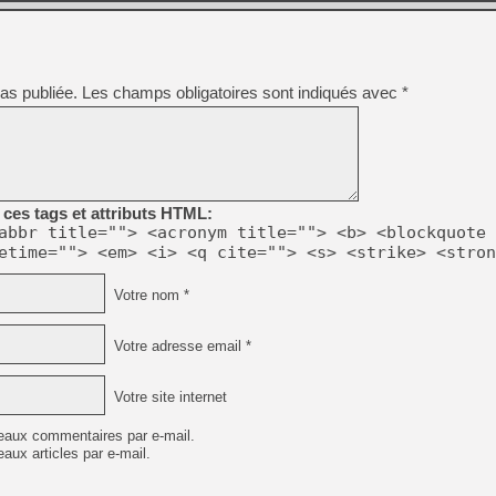
Graphics

--------

graphics and audio handling, no futher configurati
as publiée.
Les champs obligatoires sont indiqués avec
*
LFW, gamepads are supported too (PS3 controller is
 sure is connected before starting Daedalus, also 
urations are not supported, also gamepad support i
 Num 6, Num 8, Num 2

, PageDown, Home, End

ces tags et attributs HTML:
abbr title=""> <acronym title=""> <b> <blockquote 
man keyboards)

etime=""> <em> <i> <q cite=""> <s> <strike> <stron
Votre nom *
Votre adresse email *
om, Mempack, SRAM and FlashRam saves in the

sav, .mpk and .sra respectively). 

saves with your roms, you must

Votre site internet
ve the same filespec as the rom, and

 directory. For instance, for:

eaux commentaires par e-mail.
aux articles par e-mail.