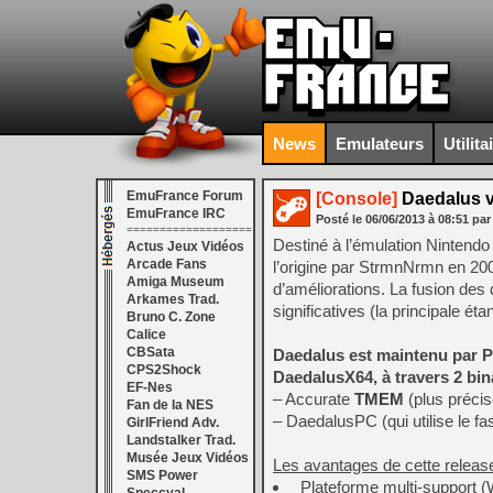
News
Emulateurs
Utilita
EmuFrance Forum
[Console]
Daedalus v
EmuFrance IRC
Posté le
06/06/2013
à
08:51
par
===================
Destiné à l’émulation Nintendo
Actus Jeux Vidéos
Arcade Fans
l’origine par StrmnNrmn en 20
Amiga Museum
d’améliorations. La fusion des
Arkames Trad.
significatives (la principale é
Bruno C. Zone
Calice
CBSata
Daedalus est maintenu par P
CPS2Shock
DaedalusX64, à travers 2 bina
EF-Nes
– Accurate
TMEM
(plus préci
Fan de la NES
– DaedalusPC (qui utilise le
GirlFriend Adv.
Landstalker Trad.
Musée Jeux Vidéos
Les avantages de cette releas
SMS Power
Plateforme multi-support 