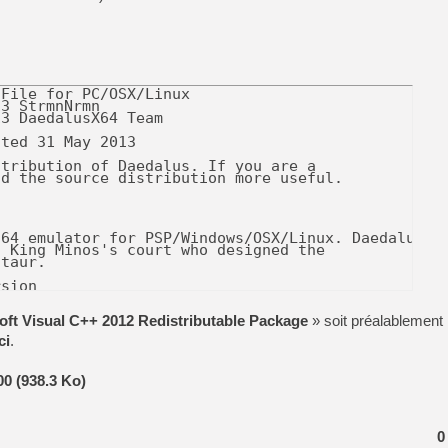
[GK] Atari renoue avec les 
[GK] Le studio de FIFA Worl
[GK] La PlayStation 1 en L
[GK] Dawn of War 4 : les Né
[GK] CloverPit : l'héritier
File for PC/OSX/Linux

[GK] Stellar Blade : Blood R
3 StrmnNrmn

3 DaedalusX64 Team

[GK] Palworld Online est a
ted 31 May 2013

[GK] Wuchang 2 : le souls-l
tribution of Daedalus. If you are a

[GK] Test : Big Walk est le 
d the source distribution more useful.

[GK] Starsand Island : la si
64 emulator for PSP/Windows/OSX/Linux. Daedalus is
 King Minos's court who designed the 

taur.

[GK] La Xbox Series X coût
sion

****

[GK] Moonlighter 2 : The En
oft Visual C++ 2012 Redistributable Package
» soit préalablement i
 hosted on http://www.daedalusx64.com

 https://github.com/hulkholden/daedalus

ci
.
n of Daedalus will always be available there (and 
0 (938.3 Ko)
0
y easy to use. To open a rom, just drag it to the 