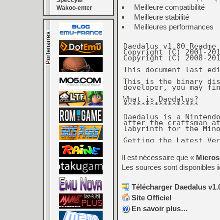
Speccyal
Meilleure compatibilité
Wakoo-enter
Meilleure stabilité
Meilleures performances
Daedalus v1.00 Readme 
Copyright (C) 2001-201
Copyright (C) 2008-201
This document last edi
This is the binary dis
developer, you may fin
What is Daedalus?

*****************

Daedalus is a Nintendo
after the craftsman at
labyrinth for the Mino
Getting the Latest Ver
**********************
Il est nécessaire que «
Micros
Binaries are currently
Source can be found on
Les sources sont disponibles
i
The most recent versio
Using Daedalus

Télécharger Daedalus v1.0
***************

Site Officiel
Loading Roms

------------

En savoir plus…
Daedalus should be ver