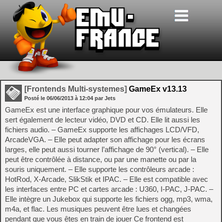
[Frontends Multi-systemes]
GameEx v13.13
Posté le
06/06/2013
à
12:04
par Jets
GameEx est une interface graphique pour vos émulateurs. Elle
sert également de lecteur vidéo, DVD et CD. Elle lit aussi les
fichiers audio. – GameEx supporte les affichages LCD/VFD,
ArcadeVGA. – Elle peut adapter son affichage pour les écrans
larges, elle peut aussi tourner l’affichage de 90° (vertical). – Elle
peut être contrôlée à distance, ou par une manette ou par la
souris uniquement. – Elle supporte les contrôleurs arcade :
HotRod, X-Arcade, SlikStik et IPAC. – Elle est compatible avec
les interfaces entre PC et cartes arcade : U360, I-PAC, J-PAC. –
Elle intègre un Jukebox qui supporte les fichiers ogg, mp3, wma,
m4a, et flac. Les musiques peuvent être lues et changées
pendant que vous êtes en train de jouer Ce frontend est