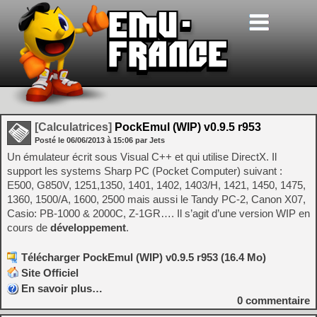
[Calculatrices]
PockEmul (WIP) v0.9.5 r953
Posté le
06/06/2013
à
15:06
par Jets
Un émulateur écrit sous Visual C++ et qui utilise DirectX. Il
support les systems Sharp PC (Pocket Computer) suivant :
E500, G850V, 1251,1350, 1401, 1402, 1403/H, 1421, 1450, 1475,
1360, 1500/A, 1600, 2500 mais aussi le Tandy PC-2, Canon X07,
Casio: PB-1000 & 2000C, Z-1GR…. Il s’agit d’une version WIP en
cours de
développement
.
Télécharger PockEmul (WIP) v0.9.5 r953 (16.4 Mo)
Site Officiel
En savoir plus…
0
commentaire