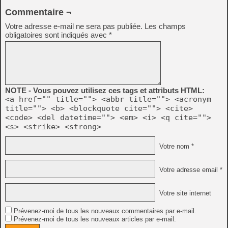
Commentaire ¬
Votre adresse e-mail ne sera pas publiée.
Les champs
obligatoires sont indiqués avec
*
NOTE - Vous pouvez utilisez ces tags et attributs HTML:
<a href="" title=""> <abbr title=""> <acronym
title=""> <b> <blockquote cite=""> <cite>
<code> <del datetime=""> <em> <i> <q cite="">
<s> <strike> <strong>
Votre nom *
Votre adresse email *
Votre site internet
Prévenez-moi de tous les nouveaux commentaires par e-mail.
Prévenez-moi de tous les nouveaux articles par e-mail.