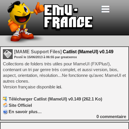
[MAME Support Files]
Catlist (MameUI) v0.149
Posté le
15/06/2013
à
06:55
par greatxerox
Collections de folders très utiles pour MameUI (FX/Plus!),
contenant un tri par genre très complet, et aussi version, bios,
aspect, orientation, résolution…Ne fonctionne qu’avec MameUI et
autres clones.
Version française disponible
ici
.
Télécharger Catlist (MameUI) v0.149 (262.1 Ko)
Site Officiel
En savoir plus…
0
commentaire