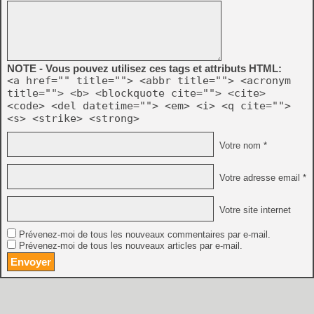
NOTE - Vous pouvez utilisez ces tags et attributs HTML:
<a href="" title=""> <abbr title=""> <acronym
title=""> <b> <blockquote cite=""> <cite>
<code> <del datetime=""> <em> <i> <q cite="">
<s> <strike> <strong>
Votre nom *
Votre adresse email *
Votre site internet
Prévenez-moi de tous les nouveaux commentaires par e-mail.
Prévenez-moi de tous les nouveaux articles par e-mail.