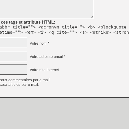
[Mo5] Deux inédits du Virtu
[GK] Le beat'em up The Walk
ces tags et attributs HTML:
abbr title=""> <acronym title=""> <b> <blockquote 
[GK] Endless Legend 2 : enf
etime=""> <em> <i> <q cite=""> <s> <strike> <stron
Votre nom *
[LS] [PS5] Le WebKit Userl
Votre adresse email *
[GK] Oubliez Crazy Taxi, S
Votre site internet
[LS] [Switch] NSZ 5.0.0 es
eaux commentaires par e-mail.
[GK] Bethesda fête les 30 
[GK] Roblox : l'action en B
aux articles par e-mail.