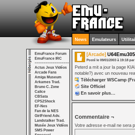
News
Emulateurs
Utilita
EmuFrance Forum
[Arcade]
U64Emu305
EmuFrance IRC
Posté le
09/01/2003
à
19:18
pa
===================
Peterd a mit a jour la page KI
Actus Jeux Vidéos
Arcade Fans
notable?) avec un nouveau rea
Amiga Museum
Télécharger WSCamp (Fran
Arkames Trad.
Site Officiel
Bruno C. Zone
Calice
En savoir plus…
CBSata
CPS2Shock
EF-Nes
Fan de la NES
GirlFriend Adv.
Commentaire ¬
Landstalker Trad.
Votre adresse e-mail ne sera p
Musée Jeux Vidéos
SMS Power