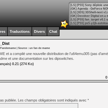
[GK] Agenda - GeForce NOW
[GK] Devolver Digital en a 
[LS] [PS5] ps5-y2jb-autolo
[GK] Pourquoi Marvel Tokon 
ires
Traductions
Divers
Chat
[GK] Test : Restory : Chill
[GK] GTA 6 : Rockstar Games
[GK] Hot Wheels Infinite Rus
_Dist
[GK] Mémoire cash - Secret 
r Fandemame
| Source :
un fan de mame
[GK] Résultats Nintendo : 
AME et a compilé une nouvelle distribution de l’u64emu305 (pas d’amél
[GK] Déjà des dégraissage
dme et une documentation sur les dipswitches.
[Mo5] Brickboy cherche à r
çais) 0.21 (274 Ko)
[GK] Minecraft et ses « Gra
[GK] Beast of Reincarnation
0
[GK] Ubisoft : fin de parti
[GK] Mémoire cash - Metroid
[GK] Dan Houser (GTA) défe
[GK] Comment EA Sports FC
[GK] Crimson Moon : un Dark
[GK] Isle of Reveries : le j
[GK] Moonlighter 2 : The En
as publiée.
Les champs obligatoires sont indiqués avec
*
[GK] Capcom relance Monste