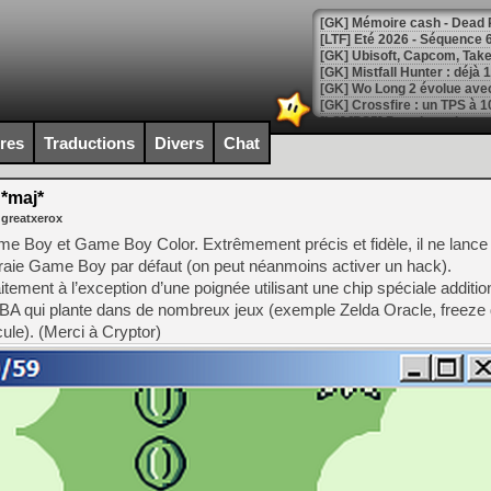
[LTF] Eté 2026 - Séquence 
[GK] Mistfall Hunter : déjà 
[GK] Wo Long 2 évolue avec
[GK] Crossfire : un TPS à 100
[LS] [PS5] Premiers signes 
ires
Traductions
Divers
Chat
 *maj*
 greatxerox
[Mo5] DOOM arrive en cart
ame Boy et Game Boy Color. Extrêmement précis et fidèle, il ne lance
[GK] Bethesda fête les 30 
raie Game Boy par défaut (on peut néanmoins activer un hack).
[GK] Roblox : l'action en B
aitement à l’exception d’une poignée utilisant une chip spéciale additio
VBA qui plante dans de nombreux jeux (exemple Zelda Oracle, freeze
[GK] Agenda - GeForce NOW
ule). (Merci à Cryptor)
[GK] Devolver Digital en a 
[LS] [PS5] ps5-y2jb-autolo
[GK] Pourquoi Marvel Tokon 
[GK] Test : Restory : Chill
[GK] GTA 6 : Rockstar Games
[GK] Hot Wheels Infinite Rus
[GK] Mémoire cash - Secret 