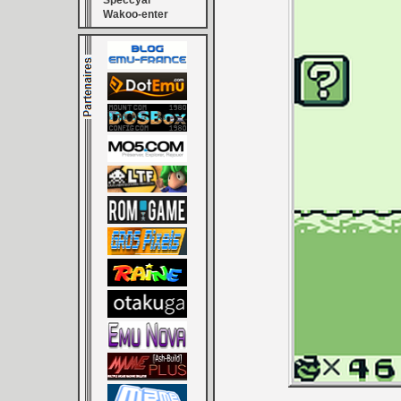
Speccyal
Wakoo-enter