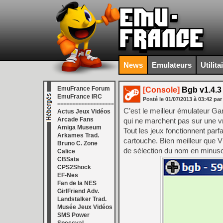
News
Emulateurs
Utilita
EmuFrance Forum
[Console]
Bgb v1.4.3
EmuFrance IRC
Posté le
01/07/2013
à
03:42
par
===================
C’est le meilleur émulateur G
Actus Jeux Vidéos
Arcade Fans
qui ne marchent pas sur une v
Amiga Museum
Tout les jeux fonctionnent parf
Arkames Trad.
cartouche. Bien meilleur que 
Bruno C. Zone
de sélection du nom en minusc
Calice
CBSata
CPS2Shock
EF-Nes
Fan de la NES
GirlFriend Adv.
Landstalker Trad.
Musée Jeux Vidéos
SMS Power