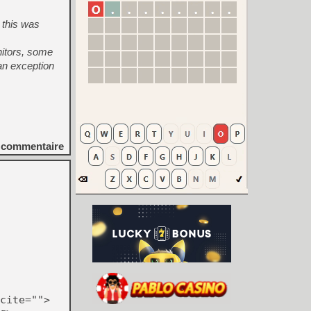
. this was
nitors, some
an exception
commentaire
cite="">