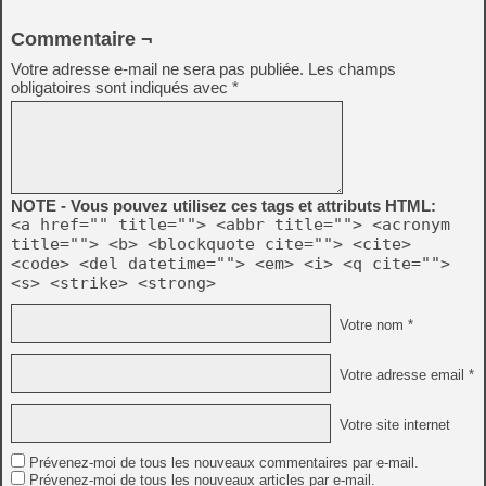
Commentaire ¬
Votre adresse e-mail ne sera pas publiée.
Les champs
obligatoires sont indiqués avec
*
NOTE - Vous pouvez utilisez ces tags et attributs HTML:
<a href="" title=""> <abbr title=""> <acronym
title=""> <b> <blockquote cite=""> <cite>
<code> <del datetime=""> <em> <i> <q cite="">
<s> <strike> <strong>
Votre nom *
Votre adresse email *
Votre site internet
Prévenez-moi de tous les nouveaux commentaires par e-mail.
Prévenez-moi de tous les nouveaux articles par e-mail.