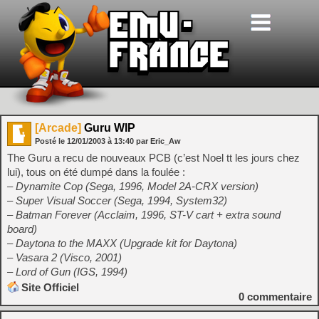
[Arcade]
Guru WIP
Posté le
12/01/2003
à
13:40
par Eric_Aw
The Guru a recu de nouveaux PCB (c’est Noel tt les jours chez
lui), tous on été dumpé dans la foulée :
– Dynamite Cop (Sega, 1996, Model 2A-CRX version)
– Super Visual Soccer (Sega, 1994, System32)
– Batman Forever (Acclaim, 1996, ST-V cart + extra sound
board)
– Daytona to the MAXX (Upgrade kit for Daytona)
– Vasara 2 (Visco, 2001)
– Lord of Gun (IGS, 1994)
Site Officiel
0
commentaire