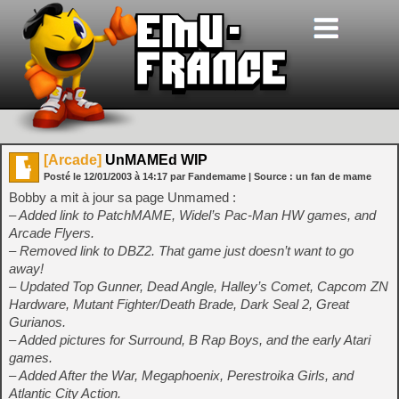
[Arcade]
UnMAMEd WIP
Posté le
12/01/2003
à
14:17
par Fandemame
| Source :
un fan de mame
Bobby a mit à jour sa page Unmamed :
– Added link to PatchMAME, Widel’s Pac-Man HW games, and
Arcade Flyers.
– Removed link to DBZ2. That game just doesn’t want to go
away!
– Updated Top Gunner, Dead Angle, Halley’s Comet, Capcom ZN
Hardware, Mutant Fighter/Death Brade, Dark Seal 2, Great
Gurianos.
– Added pictures for Surround, B Rap Boys, and the early Atari
games.
– Added After the War, Megaphoenix, Perestroika Girls, and
Atlantic City Action.