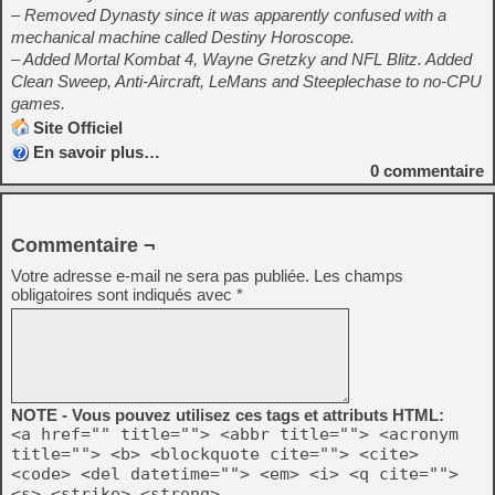
– Removed Dynasty since it was apparently confused with a
mechanical machine called Destiny Horoscope.
– Added Mortal Kombat 4, Wayne Gretzky and NFL Blitz. Added
Clean Sweep, Anti-Aircraft, LeMans and Steeplechase to no-CPU
games.
Site Officiel
En savoir plus…
0
commentaire
Commentaire ¬
Votre adresse e-mail ne sera pas publiée.
Les champs
obligatoires sont indiqués avec
*
NOTE - Vous pouvez utilisez ces tags et attributs HTML:
<a href="" title=""> <abbr title=""> <acronym
title=""> <b> <blockquote cite=""> <cite>
<code> <del datetime=""> <em> <i> <q cite="">
<s> <strike> <strong>