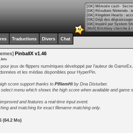
[GK] Mémoire cash - Secret 
[GK] Résultats Nintendo : 
[GK] Déjà des dégraissage
[Mo5] Brickboy cherche à r
[GK] Minecraft et ses « Gra
ires
Traductions
Divers
Chat
[GK] Beast of Reincarnation
[GK] Ubisoft : fin de parti
[GK] Mémoire cash - Metroid
temes]
PinballX v1.46
[GK] Dan Houser (GTA) défe
 Jets
[GK] Comment EA Sports FC
[GK] Crimson Moon : un Dark
t pour jeux de flippers numériques développé par l’auteur de GameEx. 
[GK] Isle of Reveries : le j
données et les médias disponibles pour HyperPin.
[GK] Moonlighter 2 : The En
[GK] Capcom relance Monste
high score support thanks to
PINemHi
by Dna Disturber.
 select menu which shows the high score when available and game st
.
[Mo5] Deux inédits du Virtu
mproved and features a real-time input event.
[GK] Le beat'em up The Walk
earching and matching for exact filename matching only.
[GK] Endless Legend 2 : enf
6 (64.2 Mo)
[LS] [PS5] Le WebKit Userl