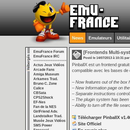
News
Emulateurs
Utilita
EmuFrance Forum
[Frontends Multi-sys
EmuFrance IRC
Posté le
14/07/2013
à
10:31
par
===================
PinballX est un frontend gratui
Actus Jeux Vidéos
Arcade Fans
compatible avec les bases de 
Amiga Museum
Arkames Trad.
– Now features out of the box 
Bruno C. Zone
– New Information page on the
Calice
CBSata
– Separate instructions control
CPS2Shock
– The plugin system has been i
EF-Nes
– Ability to turn off the file s
Fan de la NES
GirlFriend Adv.
Landstalker Trad.
Télécharger PinballX v1.4
Musée Jeux Vidéos
Site Officiel
SMS Power