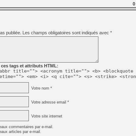
0
[GK] Oubliez Crazy Taxi, S
[LS] [Switch] NSZ 5.0.0 es
as publiée.
Les champs obligatoires sont indiqués avec
*
[GK] No More Room in Hell 2
[GK] Un chatbot Atelier Ryz
[GK] Mémoire cash - Splatte
[GK] Nvidia : le prix des 
[GK] Suikoden Star Leap : 
ces tags et attributs HTML:
abbr title=""> <acronym title=""> <b> <blockquote 
[Mo5] La mini borne d’arc
etime=""> <em> <i> <q cite=""> <s> <strike> <stron
[GK] Pourquoi Marvel Tokon 
[GK] Test : Restory : Chill
Votre nom *
[GK] GTA 6 : Rockstar Games
[GK] Hot Wheels Infinite Rus
Votre adresse email *
Votre site internet
eaux commentaires par e-mail.
aux articles par e-mail.