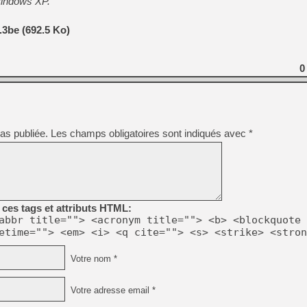
Windows XP.
3be (692.5 Ko)
0
as publiée.
Les champs obligatoires sont indiqués avec
*
ces tags et attributs HTML:
abbr title=""> <acronym title=""> <b> <blockquote 
etime=""> <em> <i> <q cite=""> <s> <strike> <stron
Votre nom *
Votre adresse email *