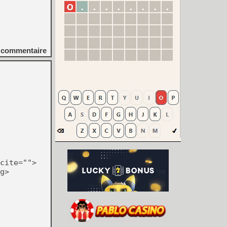
commentaire
cite="">
g>