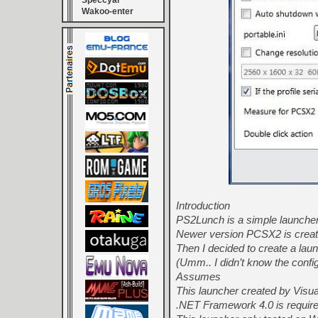
Speccyal
Wakoo-enter
Introduction
PS2Lunch is a simple launche
Newer version PCSX2 is create
Then I decided to create a laun
(Umm.. I didn’t know the configu
Assumes
This launcher created by Visu
.NET Framework 4.0 is require