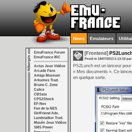
News
Emulateurs
Utilita
EmuFrance Forum
[Frontend]
PS2Lunch
EmuFrance IRC
Posté le
18/07/2013
à
13:10
par
===================
PS2Lunch est un lanceur pour P
Actus Jeux Vidéos
Arcade Fans
« Mes documents ». Ce lanceur
Amiga Museum
en quelque sorte.
Arkames Trad.
Bruno C. Zone
Calice
CBSata
CPS2Shock
EF-Nes
Fan de la NES
GirlFriend Adv.
Landstalker Trad.
Musée Jeux Vidéos
SMS Power