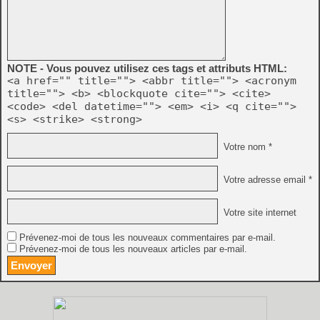
NOTE - Vous pouvez utilisez ces tags et attributs HTML:
<a href="" title=""> <abbr title=""> <acronym
title=""> <b> <blockquote cite=""> <cite>
<code> <del datetime=""> <em> <i> <q cite="">
<s> <strike> <strong>
Votre nom *
Votre adresse email *
Votre site internet
Prévenez-moi de tous les nouveaux commentaires par e-mail.
Prévenez-moi de tous les nouveaux articles par e-mail.