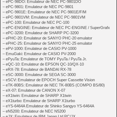
– ePC-98DO: Emulateur de NEC PC-9801DO
– ePC-9801: Emulateur de NEC PC-9801
– ePC-9801E: Emulateur de NEC PC-9801E/F/M
– ePC-9801VM: Emulateur de NEC PC-9801VM
– ePC-100: Emulateur de NEC PC-100
– ePC-ENGINE: Emulateur de NEC PC-ENGINE / SuperGrafx
– ePC-3200: Emulateur de SHARP PC-3200
– ePHC-20: Emulateur de SANYO PHC-20 emulator
– ePHC-25: Emulateur de SANYO PHC-25 emulator
– ePV-1000: Emulateur de CASIO PV-1000
– EmuGaki: Emulateur de CASIO PV-2000
– ePyuTa: Emulateur de TOMY PyuTa / PyuTa Jr.
– eQC-10: Emulateur de EPSON QC-10/QX-10
– eRX-78: Emulateur de BANDAI RX-78
– eSC-3000: Emulateur de SEGA SC-3000
– eSCV: Emulateur de EPOCH Super Cassette Vision
– eTK-80BS: Emulateur de NEC TK-80BS (COMPO BS/80)
– eX-07: Emulateur de CANON X-07
– eX1twin: Emulateur de SHARP X1twin
– eX1turbo: Emulateur de SHARP X1turbo
– eYS-6464A Emulateur de Shinko Sangyo YS-6464A
– eN5200: Emulateur de NEC N5200
– eJX: Emulateur de IBM Japan Ltd PC/JX