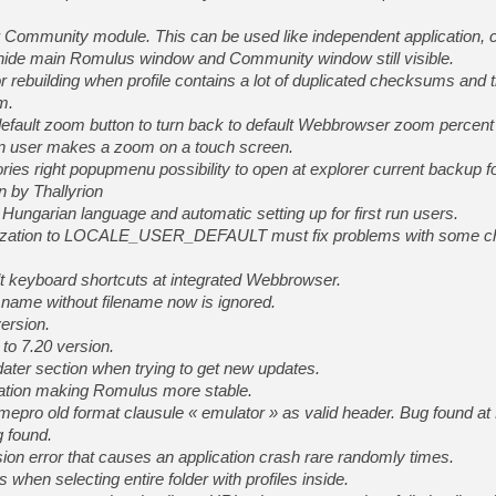
 Community module. This can be used like independent application, c
hide main Romulus window and Community window still visible.
ebuilding when profile contains a lot of duplicated checksums and t
m.
ault zoom button to turn back to default Webbrowser zoom percen
n user makes a zoom on a touch screen.
ies right popupmenu possibility to open at explorer current backup f
 by Thallyrion
ungarian language and automatic setting up for first run users.
lization to LOCALE_USER_DEFAULT must fix problems with some ch
keyboard shortcuts at integrated Webbrowser.
me without filename now is ignored.
ersion.
o 7.20 version.
er section when trying to get new updates.
tion making Romulus more stable.
epro old format clausule « emulator » as valid header. Bug found at
g found.
on error that causes an application crash rare randomly times.
 when selecting entire folder with profiles inside.