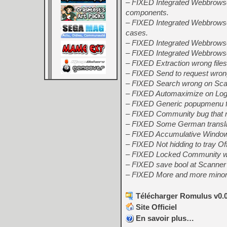
– FIXED Integrated Webbrowser
components.
– FIXED Integrated Webbrowse
cases.
– FIXED Integrated Webbrowse
– FIXED Integrated Webbrowser
– FIXED Extraction wrong files o
– FIXED Send to request wrong o
– FIXED Search wrong on Scanner
– FIXED Automaximize on Log 
– FIXED Generic popupmenu for
– FIXED Community bug that no
– FIXED Some German translati
– FIXED Accumulative Windows 
– FIXED Not hidding to tray Offl
– FIXED Locked Community wind
– FIXED save bool at Scanner – 
– FIXED More and more minor
Télécharger Romulus v0.0
Site Officiel
En savoir plus…