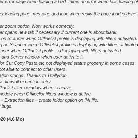
 error page when loading a URL takes an error when fails loading 
r loading page message and icon when really the page load is done
r zoom option. Now works correctly.
 opens new tab if necessary if current one is about:blank.
n Scanner when Offlinelist profile is displaying with filters activated.
n Scanner when Offlinelist profile is displaying with filters activated
 when Offlinelist profile is displaying with filters activated.
and Server window when user activate it.
 Cut,Copy,Paste,etc not displayed status property in some cases.
t able to connect to other users.
on strings. Thanks to Thallyrion.
firewall exception entry.
inelist filters window when is active.
ow when Offlinelist filters window is active.
Extraction files – create folder option on INI file.
 bugs.
20 (4.6 Mo)
0