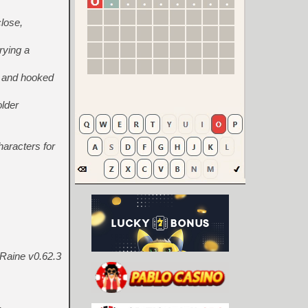
lose,
rying a
t and hooked
older
aracters for
 Raine v0.62.3