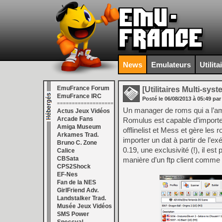
News
Emulateurs
Utilita
EmuFrance Forum
[Utilitaires Multi-sys
EmuFrance IRC
Posté le
06/08/2013
à
05:49
par
===================
Un manager de roms qui a l’am
Actus Jeux Vidéos
Arcade Fans
Romulus est capable d’importer
Amiga Museum
offlinelist et Mess et gère le
Arkames Trad.
importer un dat à partir de l’
Bruno C. Zone
0.19, une exclusivité (!), il es
Calice
CBSata
manière d’un ftp client comme 
CPS2Shock
EF-Nes
Fan de la NES
GirlFriend Adv.
Landstalker Trad.
Musée Jeux Vidéos
SMS Power