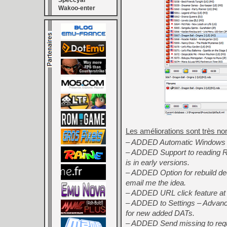
Speccyal
Wakoo-enter
Les améliorations sont très n
– ADDED Automatic Windows f
– ADDED Support to reading RA
is in early versions.
– ADDED Option for rebuild dec
email me the idea.
– ADDED URL click feature at
– ADDED to Settings – Advance
for new added DATs.
– ADDED Send missing to reque