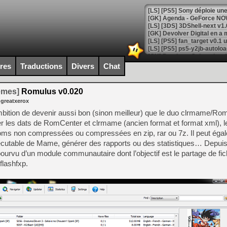
[GK] Agenda - GeForce NOW
[GK] Devolver Digital en a 
[LS] [PS5] ps5-y2jb-autolo
[GK] Pourquoi Marvel Tokon 
[GK] Test : Restory : Chill
ires
Traductions
Divers
Chat
[GK] GTA 6 : Rockstar Games
[GK] Hot Wheels Infinite Rus
[GK] Mémoire cash - Secret 
temes]
Romulus v0.020
[GK] Résultats Nintendo : 
 greatxerox
[GK] Déjà des dégraissage
bition de devenir aussi bon (sinon meilleur) que le duo clrmame/Rom
 les dats de RomCenter et clrmame (ancien format et format xml), le
[Mo5] Brickboy cherche à r
s roms non compressées ou compressées en zip, rar ou 7z. Il peut éga
[GK] Minecraft et ses « Gra
exécutable de Mame, générer des rapports ou des statistiques… Depuis
[GK] Beast of Reincarnation
t pourvu d’un module communautaire dont l’objectif est le partage de fic
[GK] Ubisoft : fin de parti
flashfxp.
[GK] Mémoire cash - Metroid
[GK] Dan Houser (GTA) défe
[GK] Comment EA Sports FC
[GK] Crimson Moon : un Dark
[GK] Isle of Reveries : le j
[GK] Moonlighter 2 : The En
[GK] Capcom relance Monste