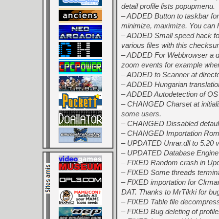
detail profile lists popupmenu.
– ADDED Button to taskbar for
minimize, maximize. You can 
– ADDED Small speed hack for r
various files with this checksu
– ADDED For Webbrowser a def
zoom events for example whe
– ADDED to Scanner at director
– ADDED Hungarian translation
– ADDED Autodetection of OS H
– CHANGED Charset at initia
some users.
– CHANGED Dissabled default 
– CHANGED Importation Romna
– UPDATED Unrar.dll to 5.20 v
– UPDATED Database Engine t
– FIXED Random crash in Updat
– FIXED Some threads termina
– FIXED importation for Clrmam
DAT. Thanks to MrTikki for bu
– FIXED Table file decompressi
– FIXED Bug deleting of profiles