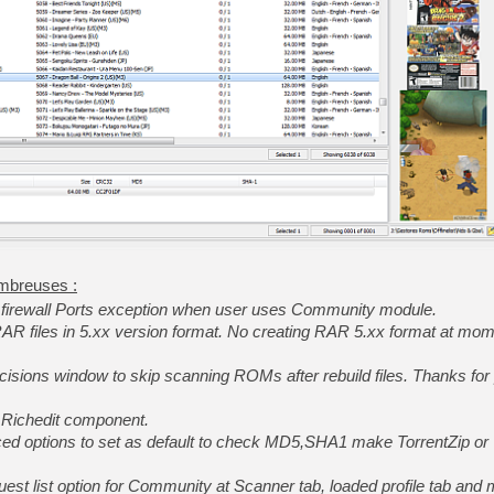
[Mo5] Deux inédits du Virtu
[GK] Le beat'em up The Walk
[GK] Endless Legend 2 : enf
[LS] [PS5] Le WebKit Userl
[GK] Oubliez Crazy Taxi, S
[LS] [Switch] NSZ 5.0.0 es
ombreuses :
[GK] No More Room in Hell 2
irewall Ports exception when user uses Community module.
R files in 5.xx version format. No creating RAR 5.xx format at mo
isions window to skip scanning ROMs after rebuild files. Thanks for 
 Richedit component.
d options to set as default to check MD5,SHA1 make TorrentZip or 
st list option for Community at Scanner tab, loaded profile tab and