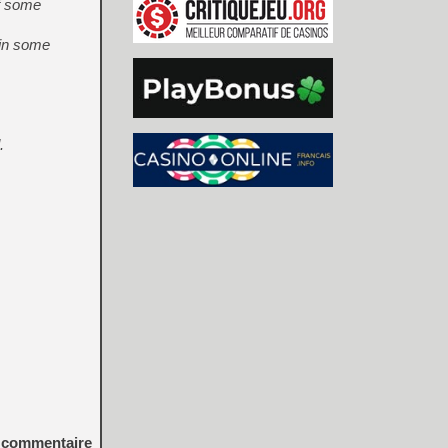
of some
 in some
.
commentaire