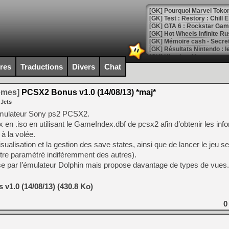
[GK] Pourquoi Marvel Tokon 
[GK] Test : Restory : Chill
[GK] GTA 6 : Rockstar Games
[GK] Hot Wheels Infinite Rus
[GK] Mémoire cash - Secret 
[GK] Résultats Nintendo : 
[GK] Déjà des dégraissage
ires
Traductions
Divers
Chat
[Mo5] Brickboy cherche à r
[GK] Minecraft et ses « Gra
temes]
PCSX2 Bonus v1.0 (14/08/13) *maj*
 Jets
[GK] Beast of Reincarnation
[GK] Ubisoft : fin de parti
’émulateur Sony ps2 PCSX2.
[GK] Mémoire cash - Metroid
ux en .iso en utilisant le GameIndex.dbf de pcsx2 afin d’obtenir les inf
[GK] Dan Houser (GTA) défe
 à la volée.
[GK] Comment EA Sports FC
[GK] Crimson Moon : un Dark
 visualisation et la gestion des save states, ainsi que de lancer le jeu s
[GK] Isle of Reveries : le j
tre paramétré indiféremment des autres).
[GK] Moonlighter 2 : The En
ase par l’émulateur Dolphin mais propose davantage de types de vues.
[GK] Capcom relance Monste
v1.0 (14/08/13) (430.8 Ko)
[Mo5] Deux inédits du Virtu
0
[GK] Le beat'em up The Walk
[GK] Endless Legend 2 : enf