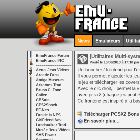
News
Emulateurs
Utilita
EmuFrance Forum
[Utilitaires Multi-sys
EmuFrance IRC
Posté le
13/08/2013
à
17:18
par
===================
Un launcher / frontend pour l
Actus Jeux Vidéos
Arcade Fans
Il vous permet d’ajouter les je
Amiga Museum
le jeu et télécharger les covers
Arkames Trad.
Avec le clic droit, il permet la
Bruno C. Zone
avec pcsx2 (chaque jeu peut ê
Calice
CBSata
Ce frontend est inspiré à la b
CPS2Shock
EF-Nes
Télécharger PCSX2 Bonus 
Fan de la NES
GirlFriend Adv.
En savoir plus…
Landstalker Trad.
Musée Jeux Vidéos
SMS Power