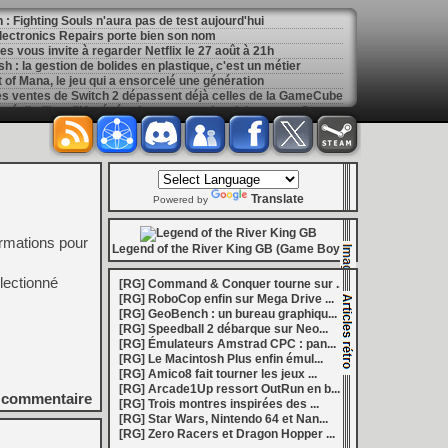
: Fighting Souls n'aura pas de test aujourd'hui
 Electronics Repairs porte bien son nom
 vous invite à regarder Netflix le 27 août à 21h
h : la gestion de bolides en plastique, c'est un métier
of Mana, le jeu qui a ensorcelé une génération
les ventes de Switch 2 dépassent déjà celles de la GameCube
[
GK] Kingdom Hearts : accusé d'utiliser l'IA générative sur son visuel de promo, Square Enix invoque « l'erreur humaine »
s autour de Halo : Campaign Evolved
[
GK] Inspiré par System Shock 2 et Doom 3, le FPS DERELIKT veut vous foutre la trouille à la fin 2026
ecréer l’affichage emblématique de la Game Boy
phismes Éclatants » arriveront sur Switch 2 en octobre
[
LS] [XB360] Xbox360BadUpdate v1.3 l'exploit Xbox 360 gagne en fiabilité et ajoute un mode de récupération
Translate
 : après un accueil mitigé, Game Freak va revoir sa copie
Powered by
e pour Champions Tactics, le jeu NFT ferme ses portes
 : l'hymne ultime à la solitude a déjà quarante ans
ormations pour
nd le maintien des jeux physiques pour les joueurs
Legend of the River King GB (Game Boy)
 27 veut apporter du sang neuf avec le mode The Grounds
siders médiéval à petit prix pour la rentrée
electionné
[RG] Command & Conquer tourne sur ...
eu inspiré des Zelda de la Game Boy arrivera à la rentrée 2026
[RG] RoboCop enfin sur Mega Drive ...
dless Vault arrive sur le marché en 1.0
[RG] GeoBench : un bureau graphiqu...
r Hunter Wilds avec un prologue gratuit
[RG] Speedball 2 débarque sur Neo...
[
GK] Mémoire cash - Retour sur Hybrid Heaven, l'étrange exclusivité Konami de la Nintendo 64
[RG] Émulateurs Amstrad CPC : pan...
[
GK] Nouvelle grève à Quantic Dream (Detroit : Become Human) contre les 115 licenciements
[RG] Le Macintosh Plus enfin émul...
[
GK] Mafia The Old Country : l'extension « Homme d'honneur » se dévoile avant sa sortie
[RG] Amico8 fait tourner les jeux ...
[
GK] Marvel's Spider-Man : le succès de Brand New Day au cinéma fait bondir la fréquentation des jeux Insomniac
[RG] Arcade1Up ressort OutRun en b...
al Boy disponibles sur le Nintendo Switch Online
commentaire
[RG] Trois montres inspirées des ...
ing Dead : Streets of Survival tient sa date de sortie
[RG] Star Wars, Nintendo 64 et Nan...
[
GK] C'est officiel, Electronic Arts devient la propriété de l'Arabie saoudite et quitte le marché boursier
[RG] Zero Racers et Dragon Hopper ...
in la 1.0, Amplitude bourre les nouvelles factions