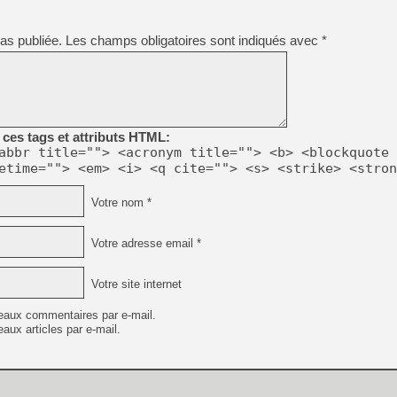
as publiée.
Les champs obligatoires sont indiqués avec
*
[LS] [PS5] Le WebKit Userl
[GK] Oubliez Crazy Taxi, S
[LS] [Switch] NSZ 5.0.0 es
ces tags et attributs HTML:
abbr title=""> <acronym title=""> <b> <blockquote 
etime=""> <em> <i> <q cite=""> <s> <strike> <stron
[GK] No More Room in Hell 2
[GK] Un chatbot Atelier Ryz
Votre nom *
[GK] Mémoire cash - Splatte
[GK] Nvidia : le prix des 
[GK] Suikoden Star Leap : 
Votre adresse email *
[Mo5] La mini borne d’arc
Votre site internet
eaux commentaires par e-mail.
aux articles par e-mail.