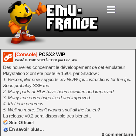
[Console]
PCSX2 WIP
Posté le
19/01/2003
à
01:08
par Eric_Aw
Des nouvelles concernant le développement de cet émulateur
Playstation 2 ont été posté le 15/01 par Shadow :
1. Recompiler now supports 3D NOW fpu instructions for the fpu.
Soon probably SSE too
2. Many parts of HLE have been rewritten and improved
3. Many cpu cores bugs fixed and improved.
4. IPU is in progress
5. Well no more. Don’t wanna spoil all the fun eh?
La release v0.2 serai disponible tres bientot…
Site Officiel
En savoir plus…
0
commentaire