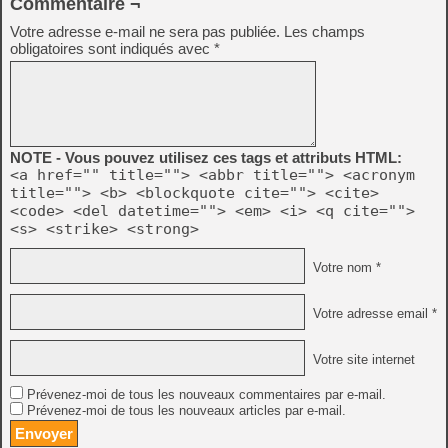
Commentaire ¬
Votre adresse e-mail ne sera pas publiée.
Les champs
obligatoires sont indiqués avec
*
NOTE - Vous pouvez utilisez ces tags et attributs HTML:
<a href="" title=""> <abbr title=""> <acronym
title=""> <b> <blockquote cite=""> <cite>
<code> <del datetime=""> <em> <i> <q cite="">
<s> <strike> <strong>
Votre nom *
Votre adresse email *
Votre site internet
Prévenez-moi de tous les nouveaux commentaires par e-mail.
Prévenez-moi de tous les nouveaux articles par e-mail.