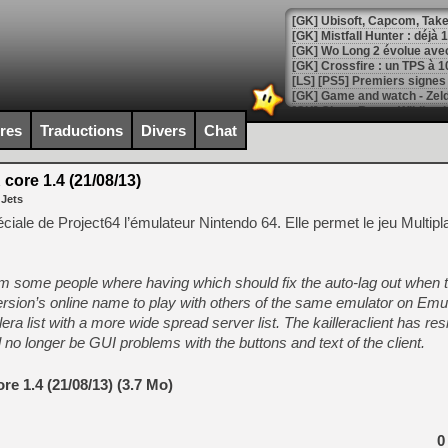
[GK] Mistfall Hunter : déjà 
[GK] Wo Long 2 évolue avec
[GK] Crossfire : un TPS à 100
[LS] [PS5] Premiers signes 
ires
Traductions
Divers
Chat
core 1.4 (21/08/13)
[Mo5] DOOM arrive en cart
 Jets
[GK] Bethesda fête les 30 
[GK] Roblox : l'action en B
iale de Project64 l’émulateur Nintendo 64. Elle permet le jeu Multipla
[GK] Agenda - GeForce NOW
lem some people where having which should fix the auto-lag out when
[GK] Devolver Digital en a 
version’s online name to play with others of the same emulator on Emu
lera list with a more wide spread server list. The kailleraclient has re
[LS] [PS5] ps5-y2jb-autolo
no longer be GUI problems with the buttons and text of the client.
[GK] Pourquoi Marvel Tokon 
[GK] Test : Restory : Chill
[GK] GTA 6 : Rockstar Games
e 1.4 (21/08/13) (3.7 Mo)
[GK] Hot Wheels Infinite Rus
[GK] Mémoire cash - Secret 
[GK] Résultats Nintendo : 
0