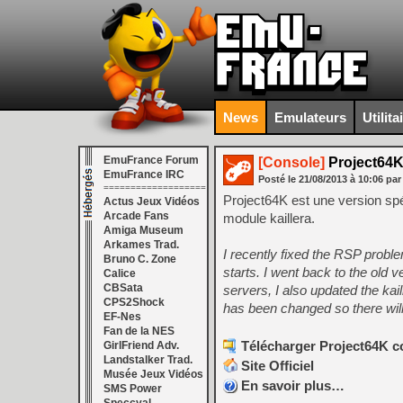
News
Emulateurs
Utilita
EmuFrance Forum
[Console]
Project64K 
EmuFrance IRC
Posté le
21/08/2013
à
10:06
par
===================
Project64K est une version spéc
Actus Jeux Vidéos
Arcade Fans
module kaillera.
Amiga Museum
Arkames Trad.
I recently fixed the RSP prob
Bruno C. Zone
starts. I went back to the old 
Calice
CBSata
servers, I also updated the kail
CPS2Shock
has been changed so there will 
EF-Nes
Fan de la NES
Télécharger Project64K cor
GirlFriend Adv.
Landstalker Trad.
Site Officiel
Musée Jeux Vidéos
En savoir plus…
SMS Power