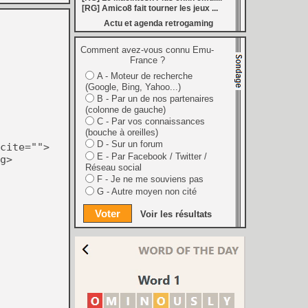
s autour de Halo : Campaign Evolved
[RG] Amico8 fait tourner les jeux ...
[
GK] Inspiré par System Shock 2 et Doom 3, le FPS DERELIKT veut vous foutre la trouille à la fin 2026
Actu et agenda retrogaming
ecréer l’affichage emblématique de la Game Boy
phismes Éclatants » arriveront sur Switch 2 en octobre
[
LS] [XB360] Xbox360BadUpdate v1.3 l'exploit Xbox 360 gagne en fiabilité et ajoute un mode de récupération
Comment avez-vous connu Emu-
 : après un accueil mitigé, Game Freak va revoir sa copie
France ?
e pour Champions Tactics, le jeu NFT ferme ses portes
A - Moteur de recherche
 : l'hymne ultime à la solitude a déjà quarante ans
(Google, Bing, Yahoo...)
nd le maintien des jeux physiques pour les joueurs
 27 veut apporter du sang neuf avec le mode The Grounds
B - Par un de nos partenaires
siders médiéval à petit prix pour la rentrée
(colonne de gauche)
eu inspiré des Zelda de la Game Boy arrivera à la rentrée 2026
C - Par vos connaissances
dless Vault arrive sur le marché en 1.0
(bouche à oreilles)
r Hunter Wilds avec un prologue gratuit
D - Sur un forum
cite="">
[
GK] Mémoire cash - Retour sur Hybrid Heaven, l'étrange exclusivité Konami de la Nintendo 64
E - Par Facebook / Twitter /
g>
[
GK] Nouvelle grève à Quantic Dream (Detroit : Become Human) contre les 115 licenciements
Réseau social
[
GK] Mafia The Old Country : l'extension « Homme d'honneur » se dévoile avant sa sortie
F - Je ne me souviens pas
[
GK] Marvel's Spider-Man : le succès de Brand New Day au cinéma fait bondir la fréquentation des jeux Insomniac
al Boy disponibles sur le Nintendo Switch Online
G - Autre moyen non cité
ing Dead : Streets of Survival tient sa date de sortie
6
Voir les résultats