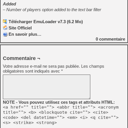
Added
– Number of players option added to the text bar filter
Télécharger EmuLoader v7.3 (6.2 Mo)
Site Officiel
En savoir plus…
0
commentaire
Commentaire ¬
Votre adresse e-mail ne sera pas publiée.
Les champs
obligatoires sont indiqués avec
*
NOTE - Vous pouvez utilisez ces tags et attributs HTML:
<a href="" title=""> <abbr title=""> <acronym
title=""> <b> <blockquote cite=""> <cite>
<code> <del datetime=""> <em> <i> <q cite="">
<s> <strike> <strong>