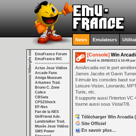
News
Emulateurs
Utilita
EmuFrance Forum
[Console]
Win Arcadi
EmuFrance IRC
Posté le
26/08/2013
à
10:49
par
===================
AmiArcadia est le port amélior
Actus Jeux Vidéos
Arcade Fans
James Jacobs et Gavin Turner, 
Amiga Museum
Il émule les consoles basé sur
Arkames Trad.
Leisure-Vision, Leonardo, MPT
Bruno C. Zone
Tunix, etc.
Calice
CBSata
Il supporte aussi l’Interton 
CPS2Shock
tourne aussi sous Vista/7/8.
EF-Nes
Fan de la NES
Télécharger Win Arcadia (
GirlFriend Adv.
Landstalker Trad.
Site Officiel
Musée Jeux Vidéos
En savoir plus…
SMS Power