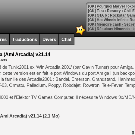
[GK] Pourquoi Marvel Tokon 
[GK] Test : Restory : Chill
[GK] GTA 6 : Rockstar Games
[GK] Hot Wheels Infinite Rus
[GK] Mémoire cash - Secret 
[GK] Résultats Nintendo : 
[GK] Déjà des dégraissage
ires
Traductions
Divers
Chat
[Mo5] Brickboy cherche à r
[GK] Minecraft et ses « Gra
a (Ami Arcadia) v21.14
 Jets
[GK] Beast of Reincarnation
[GK] Ubisoft : fin de parti
é de Tunix2001 ex ‘Win Arcadia 2001’ (par Gavin Turner) pour Amiga. 
[GK] Mémoire cash - Metroid
cette version est en fait le port Windows du port Amiga ! (un backpor
[GK] Dan Houser (GTA) défe
 la famille des Arcadia2001 : Bandai, Emerson, Grandstand, Hanimex,
[GK] Comment EA Sports FC
[GK] Crimson Moon : un Dark
-03, Ormatu, Palladium, Poppy, Robdajet, Rowtron, Tele-Fever, Tem
[GK] Isle of Reveries : le j
[GK] Moonlighter 2 : The En
VC 4000 et l’Elektor TV Games Computer. Il nécessite Windows 9x/ME
[GK] Capcom relance Monste
Ami Arcadia) v21.14 (2.1 Mo)
[Mo5] Deux inédits du Virtu
[GK] Le beat'em up The Walk
0
[GK] Endless Legend 2 : enf