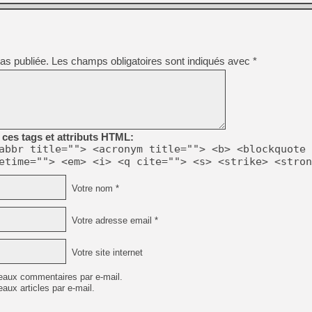
[LS] [PS5] Le WebKit Userl
as publiée.
Les champs obligatoires sont indiqués avec
*
[GK] Oubliez Crazy Taxi, S
[LS] [Switch] NSZ 5.0.0 es
[GK] No More Room in Hell 2
ces tags et attributs HTML:
[GK] Un chatbot Atelier Ryz
abbr title=""> <acronym title=""> <b> <blockquote 
etime=""> <em> <i> <q cite=""> <s> <strike> <stron
[GK] Mémoire cash - Splatte
[GK] Nvidia : le prix des 
[GK] Suikoden Star Leap : 
Votre nom *
[Mo5] La mini borne d’arc
Votre adresse email *
Votre site internet
eaux commentaires par e-mail.
aux articles par e-mail.