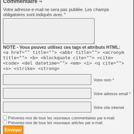
Commentaire ¬
Votre adresse e-mail ne sera pas publiée.
Les champs
obligatoires sont indiqués avec
*
NOTE - Vous pouvez utilisez ces tags et attributs HTML:
<a href="" title=""> <abbr title=""> <acronym
title=""> <b> <blockquote cite=""> <cite>
<code> <del datetime=""> <em> <i> <q cite="">
<s> <strike> <strong>
Votre nom *
Votre adresse email *
Votre site internet
Prévenez-moi de tous les nouveaux commentaires par e-mail.
Prévenez-moi de tous les nouveaux articles par e-mail.