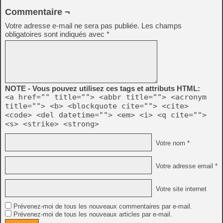
Commentaire ¬
Votre adresse e-mail ne sera pas publiée.
Les champs
obligatoires sont indiqués avec
*
NOTE - Vous pouvez utilisez ces tags et attributs HTML:
<a href="" title=""> <abbr title=""> <acronym
title=""> <b> <blockquote cite=""> <cite>
<code> <del datetime=""> <em> <i> <q cite="">
<s> <strike> <strong>
Votre nom *
Votre adresse email *
Votre site internet
Prévenez-moi de tous les nouveaux commentaires par e-mail.
Prévenez-moi de tous les nouveaux articles par e-mail.