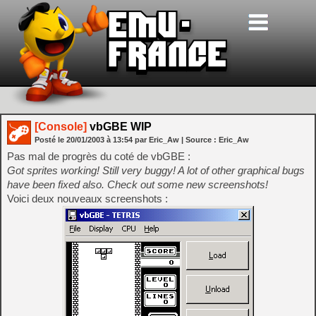
[Console]
vbGBE WIP
Posté le
20/01/2003
à
13:54
par Eric_Aw
| Source :
Eric_Aw
Pas mal de progrès du coté de vbGBE :
Got sprites working! Still very buggy! A lot of other graphical bugs
have been fixed also. Check out some new screenshots!
Voici deux nouveaux screenshots :