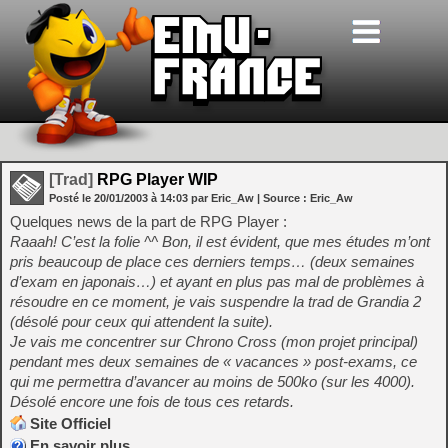
[Trad]
RPG Player WIP
Posté le
20/01/2003
à
14:03
par Eric_Aw
| Source :
Eric_Aw
Quelques news de la part de RPG Player :
Raaah! C’est la folie ^^ Bon, il est évident, que mes études m’ont
pris beaucoup de place ces derniers temps… (deux semaines
d’exam en japonais…) et ayant en plus pas mal de problèmes à
résoudre en ce moment, je vais suspendre la trad de Grandia 2
(désolé pour ceux qui attendent la suite).
Je vais me concentrer sur Chrono Cross (mon projet principal)
pendant mes deux semaines de « vacances » post-exams, ce
qui me permettra d’avancer au moins de 500ko (sur les 4000).
Désolé encore une fois de tous ces retards.
Site Officiel
En savoir plus…