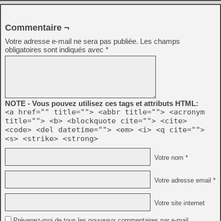
Commentaire ¬
Votre adresse e-mail ne sera pas publiée.
Les champs
obligatoires sont indiqués avec
*
NOTE - Vous pouvez utilisez ces tags et attributs HTML:
<a href="" title=""> <abbr title=""> <acronym
title=""> <b> <blockquote cite=""> <cite>
<code> <del datetime=""> <em> <i> <q cite="">
<s> <strike> <strong>
Votre nom *
Votre adresse email *
Votre site internet
Prévenez-moi de tous les nouveaux commentaires par e-mail.