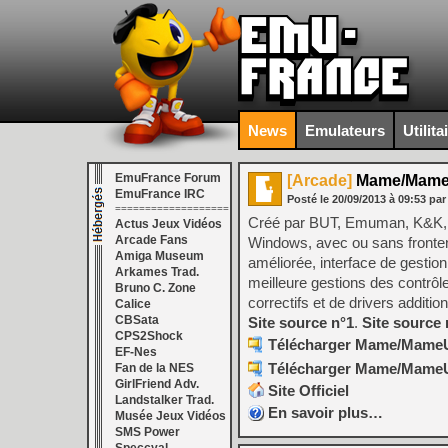
News
Emulateurs
Utilita
EmuFrance Forum
[Arcade]
Mame/MameU
EmuFrance IRC
Posté le
20/09/2013
à
09:53
par
===================
Créé par BUT, Emuman, K&K, S
Actus Jeux Vidéos
Arcade Fans
Windows, avec ou sans frontend.
Amiga Museum
améliorée, interface de gesti
Arkames Trad.
meilleure gestions des contrôl
Bruno C. Zone
correctifs et de drivers additi
Calice
CBSata
Site source n°1
.
Site source 
CPS2Shock
Télécharger Mame/MameUI 
EF-Nes
Télécharger Mame/MameUI 
Fan de la NES
GirlFriend Adv.
Site Officiel
Landstalker Trad.
En savoir plus…
Musée Jeux Vidéos
SMS Power