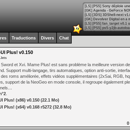
[GK] Agenda - GeForce NOW
[GK] Devolver Digital en a 
[LS] [PS5] ps5-y2jb-autolo
[GK] Pourquoi Marvel Tokon 
ires
Traductions
Divers
Chat
[GK] Test : Restory : Chill
[GK] GTA 6 : Rockstar Games
[GK] Hot Wheels Infinite Rus
I Plus! v0.150
[GK] Mémoire cash - Secret 
 Jets
[GK] Résultats Nintendo : 
word et Xvi. Mame Plus! est sans problème la meilleure version 
[GK] Déjà des dégraissage
 Support multi-langage, tirs automatiques, option anti-sortie, interfa
on des roms améliorée, effets vidéos supplémentaires (2xSai, RGB, 
[Mo5] Brickboy cherche à r
[GK] Minecraft et ses « Gra
es, support de la NeoGeo en mode console, il regroupe également ple
onnels…
[GK] Beast of Reincarnation
n°2
.
[GK] Ubisoft : fin de parti
[GK] Mémoire cash - Metroid
Plus! (x86) v0.150 (22.1 Mo)
[GK] Dan Houser (GTA) défe
[GK] Comment EA Sports FC
Plus! (x64) v0.168 r5272 (32.8 Mo)
[GK] Crimson Moon : un Dark
[GK] Isle of Reveries : le j
[GK] Moonlighter 2 : The En
0
[GK] Capcom relance Monste