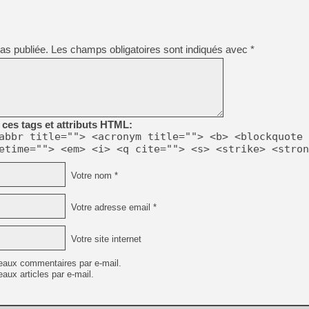
[Mo5] Deux inédits du Virtu
[GK] Le beat'em up The Walk
as publiée.
Les champs obligatoires sont indiqués avec
*
[GK] Endless Legend 2 : enf
[LS] [PS5] Le WebKit Userl
ces tags et attributs HTML:
abbr title=""> <acronym title=""> <b> <blockquote 
etime=""> <em> <i> <q cite=""> <s> <strike> <stron
[GK] Oubliez Crazy Taxi, S
[LS] [Switch] NSZ 5.0.0 es
Votre nom *
[GK] No More Room in Hell 2
Votre adresse email *
Votre site internet
eaux commentaires par e-mail.
aux articles par e-mail.